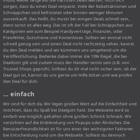
musst weder lange auf die nächsten Deals warten, noch dich
sorgen, dass du einen Deal verpasst. Viele der Rabattaktionen und
Schnäppchen sind befristetet oder binnen weniger Minuten
ausverkauft. Das heißt, du musst bei einigen Deals schnell sein,
denn sonst ist alles weg. Das ist oft der Fall bei Schnäppchen aus
Kategorien wie zum Beispiel Handyverträge, Finanzen, oder
Preisfehler, Gutscheine und Kostenloses. Sollten wir einmal nicht
schnell genug sein und einen Deal nicht rechtzeitig sehen, kannst
du den Deal melden und wir kümmern uns umgehend um die
Veröffentlichung. Bedenke dabei immer die 10% Regel, die bei
DealGott gilt und zudem muss der Händler seriös sein (z.B. von
Trusted Shops geprüft). Solltest du dir mal nicht sicher sein, ob der
Deal gut ist, kannst du uns gerne um Hilfe bitten und wie prüfen
den Deal für dich.
… einfach
Wir sind für dich da. Wir legen großen Wert auf die Einfachheit und
möchten, dass du Spaß bei Dealgott hast. Die Webseite wird so
einfach wie möglich gehalten ohne großen Schnick Schnack. Wir
verzichten auf die Einblendung von Popups oder Ähnliches. Die
Benutzerfreundlichkeit ist für uns einer der wichtigsten Faktoren
bei Entscheidung rund um die Webseite. Solltest du dennoch