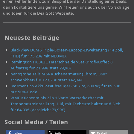
einen Fehler finden, zum Beispiel bei der Darstellung eines Deals,
dann kontaktiere uns gerne. Wir freuen uns auch über Vorschläge
und Ideen für die DealGott Webseite.
Neueste Beiträge
Blackview DCM6 Triple-Screen-Laptop-Erweiterung (14 Zoll,
FHD) für 175,20€ mit NEUMIX
Remington HC363C Haarschneider-Set (Profi-Koffer, 8
Aufsätze) für 21,99€ statt 29,98€
hansgrohe Talis M54 Küchenarmatur (Chrom, 360°
schwenkbar) für 123,23€ statt 142,34€
Ivormentico Akku-Staubsauger (68 kPa, 600 W) für 69,50€
mit 50%-Code
WMF Küchenminis 2 in 1 Vario Wasserkocher mit
Temperatureinstellung, 1,0l, mit Teebeutelhalter und Sieb
für 64,99€ (Vergleich: 79,99€)
Social Media / Teilen
teilen
teilen
E-Mail