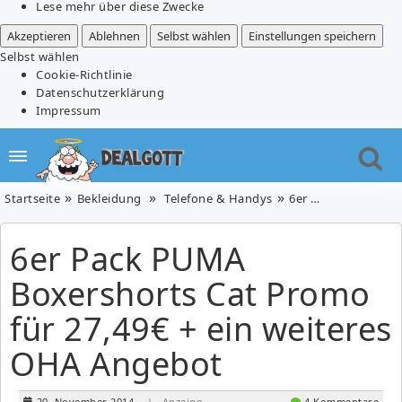
Lese mehr über diese Zwecke
Akzeptieren
Ablehnen
Selbst wählen
Einstellungen speichern
Selbst wählen
Cookie-Richtlinie
Datenschutzerklärung
Impressum
Startseite
Bekleidung
Telefone & Handys
6er Pack PUMA Boxershorts Cat Promo für 27,49€ + ein weiteres OHA Angebot
6er Pack PUMA
Boxershorts Cat Promo
für 27,49€ + ein weiteres
OHA Angebot
20. November 2014
| Anzeige
4 Kommentare