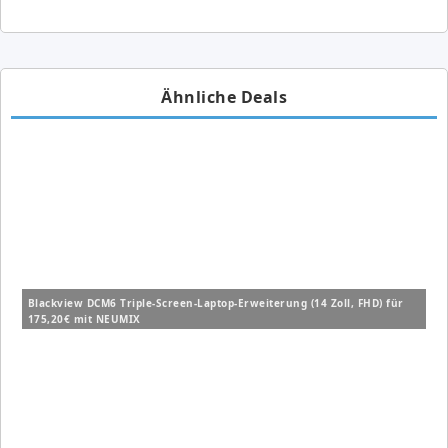
Ähnliche Deals
Blackview DCM6 Triple-Screen-Laptop-Erweiterung (14 Zoll, FHD) für
175,20€ mit NEUMIX