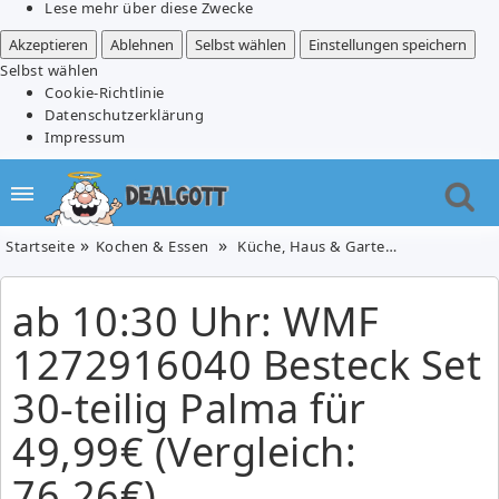
Lese mehr über diese Zwecke
Akzeptieren
Ablehnen
Selbst wählen
Einstellungen speichern
Selbst wählen
Cookie-Richtlinie
Datenschutzerklärung
Impressum
Startseite
Kochen & Essen
Küche, Haus & Garten
ab 10:30 Uh
ab 10:30 Uhr: WMF
1272916040 Besteck Set
30-teilig Palma für
49,99€ (Vergleich:
76,26€)