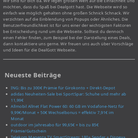
Wir sind für dich da. Wir legen großen Wert auf die Einfachheit und
möchten, dass du Spaß bei Dealgott hast. Die Webseite wird so
einfach wie möglich gehalten ohne großen Schnick Schnack. Wir
verzichten auf die Einblendung von Popups oder Ähnliches. Die
Benutzerfreundlichkeit ist für uns einer der wichtigsten Faktoren
bei Entscheidung rund um die Webseite. Solltest du dennoch
einen Fehler finden, zum Beispiel bei der Darstellung eines Deals,
dann kontaktiere uns gerne. Wir freuen uns auch über Vorschläge
und Ideen für die DealGott Webseite.
Neueste Beiträge
ING: Bis zu 300€ Prämie für Girokonto + Direkt-Depot
adidas Neuheiten-Sale bei SportSpar: Schuhe und mehr ab
11,99€
Allmobil Allnet Flat Power 60: 60 GB im Vodafone-Netz für
9,99€/Monat + 50€ Wechselbonus = effektiv 7,91€ im
Monat
outdoor im Jahresabo für 99,65€ + bis zu 85€
Prämie/Gutschein
Telekom Magenta TV SmartStream: 180+ Sender + Disney+,