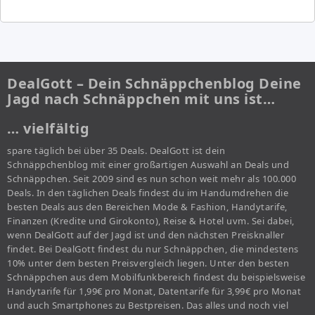
DealGott – Dein Schnäppchenblog Deine
Jagd nach Schnäppchen mit uns ist…
… vielfältig
spare täglich bei über 35 Deals. DealGott ist dein
Schnäppchenblog mit einer großartigen Auswahl an Deals und
Schnäppchen. Seit 2009 sind es nun schon weit mehr als 100.000
Deals. In den täglichen Deals findest du im Handumdrehen die
besten Deals aus den Bereichen Mode & Fashion, Handytarife,
Finanzen (Kredite und Girokonto), Reise & Hotel uvm. Sei dabei,
wenn DealGott auf der Jagd ist und den nächsten Preisknaller
findet. Bei DealGott findest du nur Schnäppchen, die mindestens
10% unter dem besten Preisvergleich liegen. Unter den besten
Schnäppchen aus dem Mobilfunkbereich findest du beispielsweise
Handytarife für 1,99€ pro Monat, Datentarife für 3,99€ pro Monat
und auch Smartphones zu Bestpreisen. Das alles und noch viel