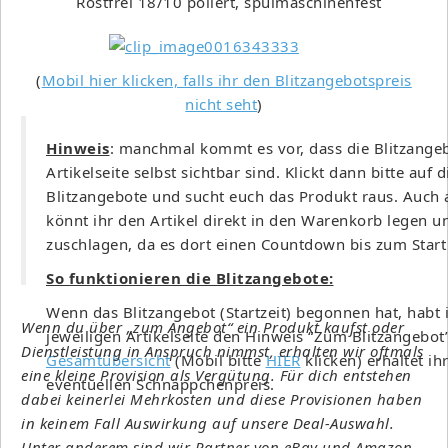
Rostfrei 18/10 poliert, spülmaschinenfest
(
Mobil hier klicken, falls ihr den Blitzangebotspreis
nicht seht
)
Hinweis
: manchmal kommt es vor, dass die Blitzangeb
Artikelseite selbst sichtbar sind. Klickt dann bitte auf 
Blitzangebote und sucht euch das Produkt raus. Auch
könnt ihr den Artikel direkt in den Warenkorb legen
zuschlagen, da es dort einen Countdown bis zum Start 
So funktionieren die Blitzangebote:
Wenn das Blitzangebot (Startzeit) begonnen hat, habt i
Wenn du über „zum Angebot“ ein Produkt kaufst oder
jeweiligen Artikelseite den Hinweis “Zum Blitzangebot”
Dienstleistung in Anspruch nimmst, erhalten wir oftmals
Gesamtübersicht
(Mobil bitte
HIER
klicken) erhaltet ih
eine kleine Provision als Vergütung. Für dich entstehen
eventuellen Schnäppchenpreis.
dabei keinerlei Mehrkosten und diese Provisionen haben
in keinem Fall Auswirkung auf unsere Deal-Auswahl.
Unter anderem sind wir Partner von eBay und Amazon.