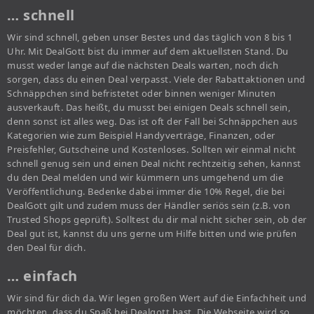
… schnell
Wir sind schnell, geben unser Bestes und das täglich von 8 bis 1
Uhr. Mit DealGott bist du immer auf dem aktuellsten Stand. Du
musst weder lange auf die nächsten Deals warten, noch dich
sorgen, dass du einen Deal verpasst. Viele der Rabattaktionen und
Schnäppchen sind befristetet oder binnen weniger Minuten
ausverkauft. Das heißt, du musst bei einigen Deals schnell sein,
denn sonst ist alles weg. Das ist oft der Fall bei Schnäppchen aus
Kategorien wie zum Beispiel Handyverträge, Finanzen, oder
Preisfehler, Gutscheine und Kostenloses. Sollten wir einmal nicht
schnell genug sein und einen Deal nicht rechtzeitig sehen, kannst
du den Deal melden und wir kümmern uns umgehend um die
Veröffentlichung. Bedenke dabei immer die 10% Regel, die bei
DealGott gilt und zudem muss der Händler seriös sein (z.B. von
Trusted Shops geprüft). Solltest du dir mal nicht sicher sein, ob der
Deal gut ist, kannst du uns gerne um Hilfe bitten und wie prüfen
den Deal für dich.
… einfach
Wir sind für dich da. Wir legen großen Wert auf die Einfachheit und
möchten, dass du Spaß bei Dealgott hast. Die Webseite wird so