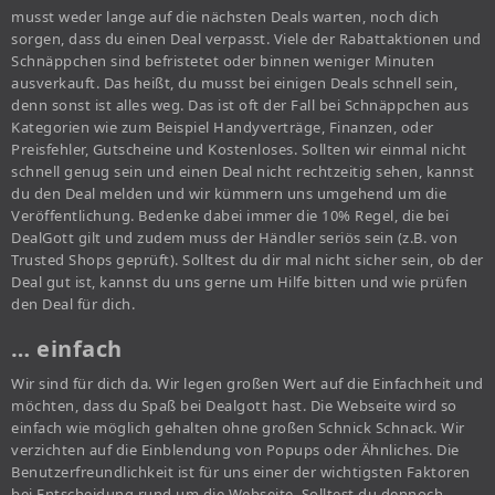
musst weder lange auf die nächsten Deals warten, noch dich
sorgen, dass du einen Deal verpasst. Viele der Rabattaktionen und
Schnäppchen sind befristetet oder binnen weniger Minuten
ausverkauft. Das heißt, du musst bei einigen Deals schnell sein,
denn sonst ist alles weg. Das ist oft der Fall bei Schnäppchen aus
Kategorien wie zum Beispiel Handyverträge, Finanzen, oder
Preisfehler, Gutscheine und Kostenloses. Sollten wir einmal nicht
schnell genug sein und einen Deal nicht rechtzeitig sehen, kannst
du den Deal melden und wir kümmern uns umgehend um die
Veröffentlichung. Bedenke dabei immer die 10% Regel, die bei
DealGott gilt und zudem muss der Händler seriös sein (z.B. von
Trusted Shops geprüft). Solltest du dir mal nicht sicher sein, ob der
Deal gut ist, kannst du uns gerne um Hilfe bitten und wie prüfen
den Deal für dich.
… einfach
Wir sind für dich da. Wir legen großen Wert auf die Einfachheit und
möchten, dass du Spaß bei Dealgott hast. Die Webseite wird so
einfach wie möglich gehalten ohne großen Schnick Schnack. Wir
verzichten auf die Einblendung von Popups oder Ähnliches. Die
Benutzerfreundlichkeit ist für uns einer der wichtigsten Faktoren
bei Entscheidung rund um die Webseite. Solltest du dennoch