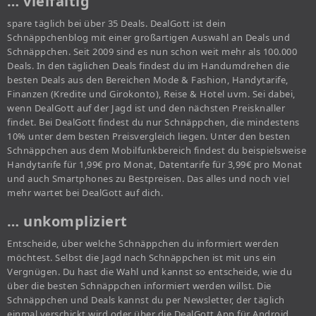
… vielfältig
spare täglich bei über 35 Deals. DealGott ist dein
Schnäppchenblog mit einer großartigen Auswahl an Deals und
Schnäppchen. Seit 2009 sind es nun schon weit mehr als 100.000
Deals. In den täglichen Deals findest du im Handumdrehen die
besten Deals aus den Bereichen Mode & Fashion, Handytarife,
Finanzen (Kredite und Girokonto), Reise & Hotel uvm. Sei dabei,
wenn DealGott auf der Jagd ist und den nächsten Preisknaller
findet. Bei DealGott findest du nur Schnäppchen, die mindestens
10% unter dem besten Preisvergleich liegen. Unter den besten
Schnäppchen aus dem Mobilfunkbereich findest du beispielsweise
Handytarife für 1,99€ pro Monat, Datentarife für 3,99€ pro Monat
und auch Smartphones zu Bestpreisen. Das alles und noch viel
mehr wartet bei DealGott auf dich.
… unkompliziert
Entscheide, über welche Schnäppchen du informiert werden
möchtest. Selbst die Jagd nach Schnäppchen ist mit uns ein
Vergnügen. Du hast die Wahl und kannst so entscheide, wie du
über die besten Schnäppchen informiert werden willst. Die
Schnäppchen und Deals kannst du per Newsletter, der täglich
einmal verschickt wird oder über die DealGott App für Android