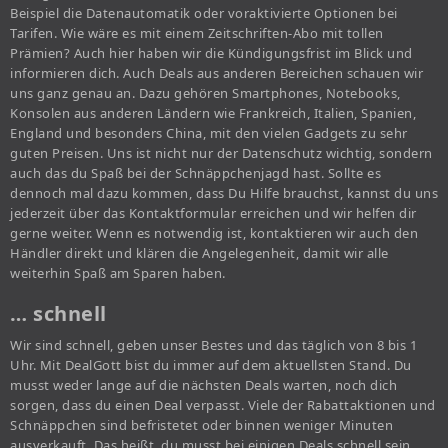
Beispiel die Datenautomatik oder voraktivierte Optionen bei
Tarifen. Wie wäre es mit einem Zeitschriften-Abo mit tollen
Prämien? Auch hier haben wir die Kündigungsfrist im Blick und
informieren dich. Auch Deals aus anderen Bereichen schauen wir
uns ganz genau an. Dazu gehören Smartphones, Notebooks,
Konsolen aus anderen Ländern wie Frankreich, Italien, Spanien,
England und besonders China, mit den vielen Gadgets zu sehr
guten Preisen. Uns ist nicht nur der Datenschutz wichtig, sondern
auch das du Spaß bei der Schnäppchenjagd hast. Sollte es
dennoch mal dazu kommen, dass Du Hilfe brauchst, kannst du uns
jederzeit über das Kontaktformular erreichen und wir helfen dir
gerne weiter. Wenn es notwendig ist, kontaktieren wir auch den
Händler direkt und klären die Angelegenheit, damit wir alle
weiterhin Spaß am Sparen haben.
… schnell
Wir sind schnell, geben unser Bestes und das täglich von 8 bis 1
Uhr. Mit DealGott bist du immer auf dem aktuellsten Stand. Du
musst weder lange auf die nächsten Deals warten, noch dich
sorgen, dass du einen Deal verpasst. Viele der Rabattaktionen und
Schnäppchen sind befristetet oder binnen weniger Minuten
ausverkauft. Das heißt, du musst bei einigen Deals schnell sein,