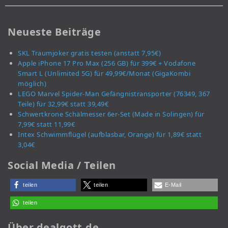
Neueste Beiträge
SKL Traumjoker gratis testen (anstatt 7,95€)
Apple iPhone 17 Pro Max (256 GB) für 399€ + Vodafone
Smart L (Unlimited 5G) für 49,99€/Monat (GigaKombi
möglich)
LEGO Marvel Spider-Man Gefängnistransporter (76349, 367
Teile) für 32,99€ statt 39,49€
Schwertkrone Schälmesser 6er-Set (Made in Solingen) für
7,99€ statt 11,99€
Intex Schwimmflügel (aufblasbar, Orange) für 1,89€ statt
3,04€
Social Media / Teilen
teilen
teilen
E-Mail
teilen
Über dealgott.de