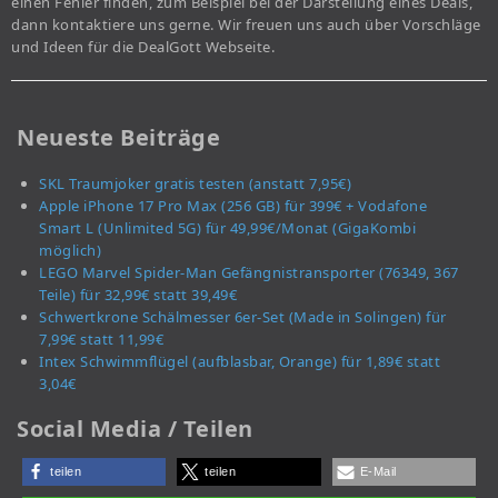
einen Fehler finden, zum Beispiel bei der Darstellung eines Deals,
dann kontaktiere uns gerne. Wir freuen uns auch über Vorschläge
und Ideen für die DealGott Webseite.
Neueste Beiträge
SKL Traumjoker gratis testen (anstatt 7,95€)
Apple iPhone 17 Pro Max (256 GB) für 399€ + Vodafone
Smart L (Unlimited 5G) für 49,99€/Monat (GigaKombi
möglich)
LEGO Marvel Spider-Man Gefängnistransporter (76349, 367
Teile) für 32,99€ statt 39,49€
Schwertkrone Schälmesser 6er-Set (Made in Solingen) für
7,99€ statt 11,99€
Intex Schwimmflügel (aufblasbar, Orange) für 1,89€ statt
3,04€
Social Media / Teilen
teilen
teilen
E-Mail