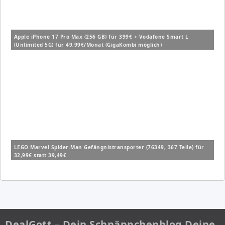
Apple iPhone 17 Pro Max (256 GB) für 399€ + Vodafone Smart L
(Unlimited 5G) für 49,99€/Monat (GigaKombi möglich)
LEGO Marvel Spider-Man Gefängnistransporter (76349, 367 Teile) für
32,99€ statt 39,49€
DealGott – Dein Schnäppchenblog Deine