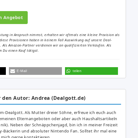
m Angebot
tung in Anspruch nimmst, erhalten wir oftmals eine kleine Provision als
diese Provisionen haben in keinem Fall Auswirkung auf unsere Deal-
Als Amazon-Partner verdienen wir an qualifizierten Verkäufen. Als
 Du einen Kauf tätigst.
E-Mail
teilen
 den Autor: Andrea (Dealgott.de)
am-Dealgott. Als Mutter dreier Söhne, erfreue ich euch auch
gemeinen Elternangeboten oder aber auch Haushaltsartikeln
hnik). Neben der Schnäppchenjagd, bin ich in meiner Freizeit
y-Bäckerin und absoluter Nintendo Fan. Solltet ihr mal eine
 mich gerne kontaktieren.