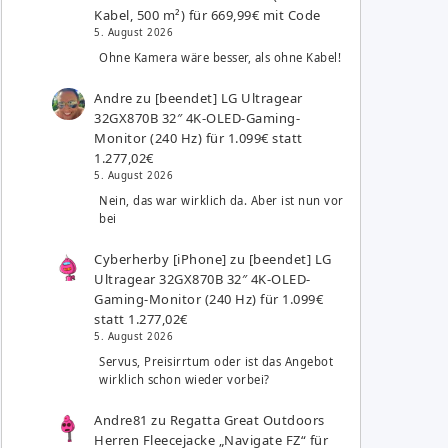
Kabel, 500 m²) für 669,99€ mit Code
5. August 2026
Ohne Kamera wäre besser, als ohne Kabel!
Andre
zu
[beendet] LG Ultragear
32GX870B 32″ 4K-OLED-Gaming-
Monitor (240 Hz) für 1.099€ statt
1.277,02€
5. August 2026
Nein, das war wirklich da. Aber ist nun vor
bei
Cyberherby [iPhone]
zu
[beendet] LG
Ultragear 32GX870B 32″ 4K-OLED-
Gaming-Monitor (240 Hz) für 1.099€
statt 1.277,02€
5. August 2026
Servus, Preisirrtum oder ist das Angebot
wirklich schon wieder vorbei?
Andre81
zu
Regatta Great Outdoors
Herren Fleecejacke „Navigate FZ“ für