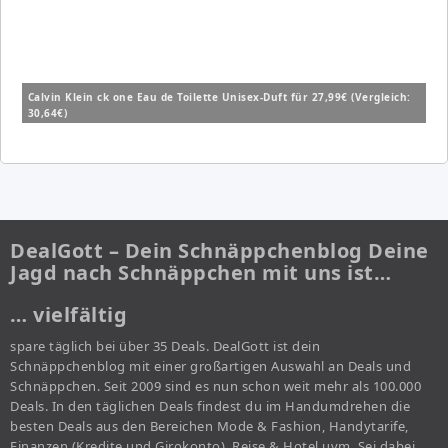
Calvin Klein ck one Eau de Toilette Unisex-Duft für 27,99€ (Vergleich:
30,64€)
DealGott – Dein Schnäppchenblog Deine
Jagd nach Schnäppchen mit uns ist…
… vielfältig
spare täglich bei über 35 Deals. DealGott ist dein
Schnäppchenblog mit einer großartigen Auswahl an Deals und
Schnäppchen. Seit 2009 sind es nun schon weit mehr als 100.000
Deals. In den täglichen Deals findest du im Handumdrehen die
besten Deals aus den Bereichen Mode & Fashion, Handytarife,
Finanzen (Kredite und Girokonto), Reise & Hotel uvm. Sei dabei,