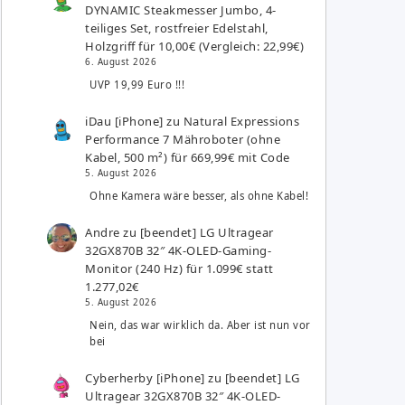
DYNAMIC Steakmesser Jumbo, 4-
teiliges Set, rostfreier Edelstahl,
Holzgriff für 10,00€ (Vergleich: 22,99€)
6. August 2026
UVP 19,99 Euro !!!
iDau [iPhone]
zu
Natural Expressions
Performance 7 Mähroboter (ohne
Kabel, 500 m²) für 669,99€ mit Code
5. August 2026
Ohne Kamera wäre besser, als ohne Kabel!
Andre
zu
[beendet] LG Ultragear
32GX870B 32″ 4K-OLED-Gaming-
Monitor (240 Hz) für 1.099€ statt
1.277,02€
5. August 2026
Nein, das war wirklich da. Aber ist nun vor
bei
Cyberherby [iPhone]
zu
[beendet] LG
Ultragear 32GX870B 32″ 4K-OLED-