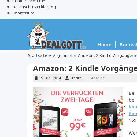
Cookie-Richtlinie
Datenschutzerklärung
Impressum
Home
Bonusd
Startseite
Allgemein
Amazon: 2 Kindle Vorgängerm
Amazon: 2 Kindle Vorgänge
15. Juni 2014
Andre
| Anzeige
Bei
bei
Kin
Kin
169
Wer