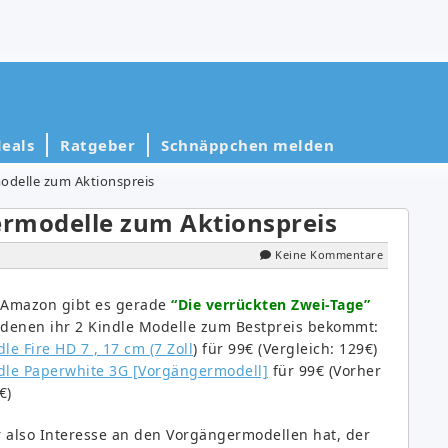
eals
Ratgeber
Schnäppchen melden
odelle zum Aktionspreis
rmodelle zum Aktionspreis
Keine Kommentare
 Amazon gibt es gerade
“Die verrückten Zwei-Tage”
 denen ihr 2 Kindle Modelle zum Bestpreis bekommt:
dle Fire HD 7 , 17 cm (7 Zoll
) für 99€ (Vergleich: 129€)
dle Paperwhite 3G [Vorgängermodell]
für 99€ (Vorher
€)
 also Interesse an den Vorgängermodellen hat, der