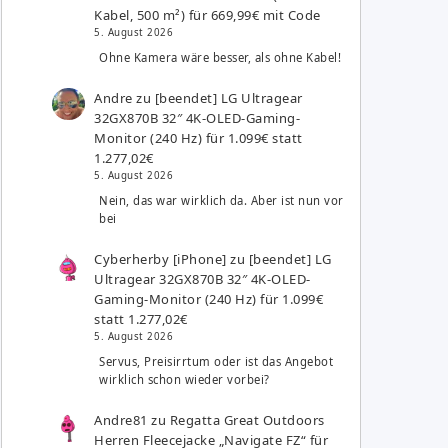
Kabel, 500 m²) für 669,99€ mit Code
5. August 2026
Ohne Kamera wäre besser, als ohne Kabel!
Andre
zu
[beendet] LG Ultragear
32GX870B 32″ 4K-OLED-Gaming-
Monitor (240 Hz) für 1.099€ statt
1.277,02€
5. August 2026
Nein, das war wirklich da. Aber ist nun vor
bei
Cyberherby [iPhone]
zu
[beendet] LG
Ultragear 32GX870B 32″ 4K-OLED-
Gaming-Monitor (240 Hz) für 1.099€
statt 1.277,02€
5. August 2026
Servus, Preisirrtum oder ist das Angebot
wirklich schon wieder vorbei?
Andre81
zu
Regatta Great Outdoors
Herren Fleecejacke „Navigate FZ“ für