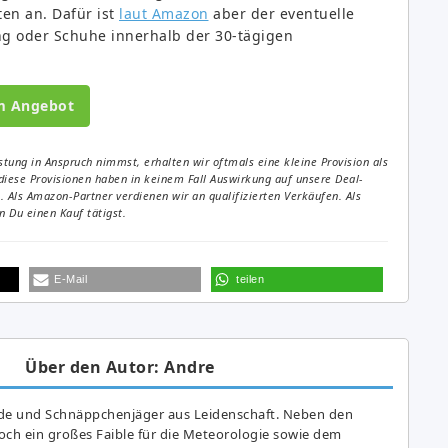
ten an. Dafür ist
laut Amazon
aber der eventuelle
ng oder Schuhe innerhalb der 30-tägigen
m Angebot
tung in Anspruch nimmst, erhalten wir oftmals eine kleine Provision als
diese Provisionen haben in keinem Fall Auswirkung auf unsere Deal-
Als Amazon-Partner verdienen wir an qualifizierten Verkäufen. Als
 Du einen Kauf tätigst.
E-Mail
teilen
Über den Autor: Andre
de und Schnäppchenjäger aus Leidenschaft. Neben den
ch ein großes Fai­ble für die Meteorologie sowie dem