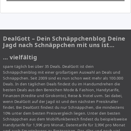
DealGott – Dein Schnäppchenblog Deine
Jagd nach Schnäppchen mit uns ist…
… vielfältig
spare täglich bei über 35 Deals. DealGott ist dein
Schnäppchenblog mit einer großartigen Auswahl an Deals und
Schnäppchen. Seit 2009 sind es nun schon weit mehr als 100.000
Deals. In den täglichen Deals findest du im Handumdrehen die
besten Deals aus den Bereichen Mode & Fashion, Handytarife,
Finanzen (Kredite und Girokonto), Reise & Hotel uvm. Sei dabei,
wenn DealGott auf der Jagd ist und den nächsten Preisknaller
findet. Bei DealGott findest du nur Schnäppchen, die mindestens
10% unter dem besten Preisvergleich liegen. Unter den besten
Schnäppchen aus dem Mobilfunkbereich findest du beispielsweise
Handytarife für 1,99€ pro Monat, Datentarife für 3,99€ pro Monat
und auch Smartphones zu Bestpreisen. Das alles und noch viel