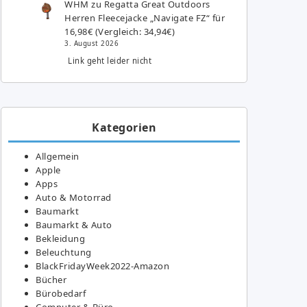
WHM
zu
Regatta Great Outdoors
Herren Fleecejacke „Navigate FZ“ für
16,98€ (Vergleich: 34,94€)
3. August 2026
Link geht leider nicht
Kategorien
Allgemein
Apple
Apps
Auto & Motorrad
Baumarkt
Baumarkt & Auto
Bekleidung
Beleuchtung
BlackFridayWeek2022-Amazon
Bücher
Bürobedarf
Computer & Büro