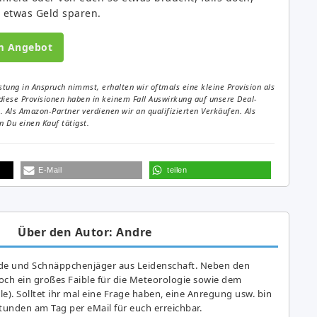
t etwas Geld sparen.
m Angebot
tung in Anspruch nimmst, erhalten wir oftmals eine kleine Provision als
diese Provisionen haben in keinem Fall Auswirkung auf unsere Deal-
Als Amazon-Partner verdienen wir an qualifizierten Verkäufen. Als
 Du einen Kauf tätigst.
E-Mail
teilen
Über den Autor: Andre
de und Schnäppchenjäger aus Leidenschaft. Neben den
ch ein großes Fai­ble für die Meteorologie sowie dem
e). Solltet ihr mal eine Frage haben, eine Anregung usw. bin
tunden am Tag per eMail für euch erreichbar.