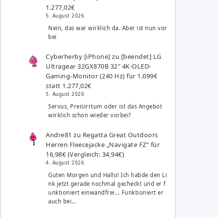
1.277,02€
5. August 2026
Nein, das war wirklich da. Aber ist nun vor
bei
Cyberherby [iPhone]
zu
[beendet] LG
Ultragear 32GX870B 32″ 4K-OLED-
Gaming-Monitor (240 Hz) für 1.099€
statt 1.277,02€
5. August 2026
Servus, Preisirrtum oder ist das Angebot
wirklich schon wieder vorbei?
Andre81
zu
Regatta Great Outdoors
Herren Fleecejacke „Navigate FZ“ für
16,98€ (Vergleich: 34,94€)
4. August 2026
Guten Morgen und Hallo! Ich habde den Li
nk jetzt gerade nochmal gecheckt und er f
unktioniert einwandfrei... Funktioniert er
auch bei…