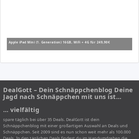
Apple iPad Mini (1. Generation) 16GB, WiFi + 4G für 249,90€
DealGott – Dein Schnäppchenblog Deine
Jagd nach Schnäppchen mit uns ist…
… vielfältig
spare täglich bei über 35 Deals. DealGott ist dein
Schnäppchenblog mit einer großartigen Auswahl an Deals und
Schnäppchen. Seit 2009 sind es nun schon weit mehr als 100.000
Deals. In den täglichen Deals findest du im Handumdrehen die