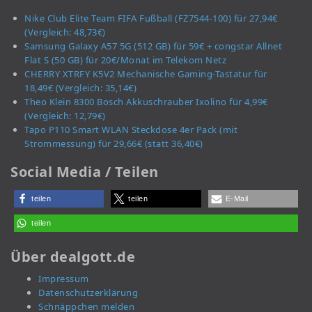
Nike Club Elite Team FIFA Fußball (FZ7544-100) für 27,94€
(Vergleich: 48,73€)
Samsung Galaxy A57 5G (512 GB) für 59€ + congstar Allnet
Flat S (50 GB) für 20€/Monat im Telekom Netz
CHERRY XTRFY K5V2 Mechanische Gaming-Tastatur für
18,49€ (Vergleich: 35,14€)
Theo Klein 8300 Bosch Akkuschrauber Ixolino für 4,99€
(Vergleich: 12,79€)
Tapo P110 Smart WLAN Steckdose 4er Pack (mit
Strommessung) für 29,66€ (statt 36,40€)
Social Media / Teilen
teilen
teilen
E-Mail
teilen
Über dealgott.de
Impressum
Datenschutzerklärung
Schnäppchen melden