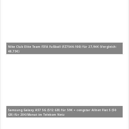
Nike Club Elite Team FIFA Fußball (FZ7544-100) für 27,94€ (Vergleich:
48,73€)
Samsung Galaxy A57 5G (512 GB) für 59€ + congstar Allnet Flat S (50
GB) für 20€/Monat im Telekom Netz