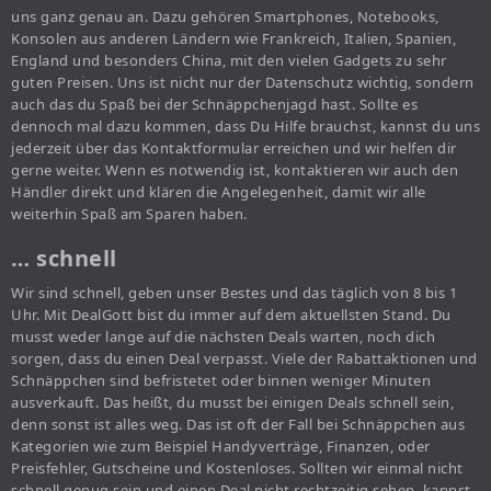
uns ganz genau an. Dazu gehören Smartphones, Notebooks,
Konsolen aus anderen Ländern wie Frankreich, Italien, Spanien,
England und besonders China, mit den vielen Gadgets zu sehr
guten Preisen. Uns ist nicht nur der Datenschutz wichtig, sondern
auch das du Spaß bei der Schnäppchenjagd hast. Sollte es
dennoch mal dazu kommen, dass Du Hilfe brauchst, kannst du uns
jederzeit über das Kontaktformular erreichen und wir helfen dir
gerne weiter. Wenn es notwendig ist, kontaktieren wir auch den
Händler direkt und klären die Angelegenheit, damit wir alle
weiterhin Spaß am Sparen haben.
… schnell
Wir sind schnell, geben unser Bestes und das täglich von 8 bis 1
Uhr. Mit DealGott bist du immer auf dem aktuellsten Stand. Du
musst weder lange auf die nächsten Deals warten, noch dich
sorgen, dass du einen Deal verpasst. Viele der Rabattaktionen und
Schnäppchen sind befristetet oder binnen weniger Minuten
ausverkauft. Das heißt, du musst bei einigen Deals schnell sein,
denn sonst ist alles weg. Das ist oft der Fall bei Schnäppchen aus
Kategorien wie zum Beispiel Handyverträge, Finanzen, oder
Preisfehler, Gutscheine und Kostenloses. Sollten wir einmal nicht
schnell genug sein und einen Deal nicht rechtzeitig sehen, kannst