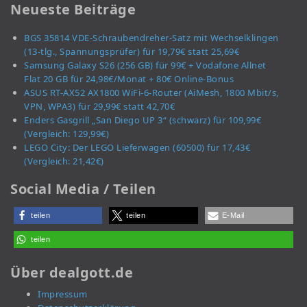
Neueste Beiträge
BGS 35814 VDE-Schraubendreher-Satz mit Wechselklingen
(13-tlg., Spannungsprüfer) für 19,79€ statt 25,69€
Samsung Galaxy S26 (256 GB) für 99€ + Vodafone Allnet
Flat 20 GB für 24,98€/Monat + 80€ Online-Bonus
ASUS RT-AX52 AX1800 WiFi-6-Router (AiMesh, 1800 Mbit/s,
VPN, WPA3) für 29,99€ statt 42,70€
Enders Gasgrill „San Diego UP 3“ (schwarz) für 109,99€
(Vergleich: 129,99€)
LEGO City: Der LEGO Lieferwagen (60500) für 17,43€
(Vergleich: 21,42€)
Social Media / Teilen
teilen
teilen
E-Mail
teilen
Über dealgott.de
Impressum