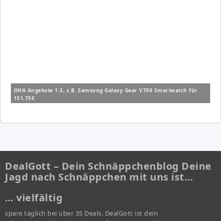
OHA Angebote 1-3, z.B. Samsung Galaxy Gear V700 Smartwatch für
151,75€
DealGott – Dein Schnäppchenblog Deine
Jagd nach Schnäppchen mit uns ist…
… vielfältig
spare täglich bei über 35 Deals. DealGott ist dein