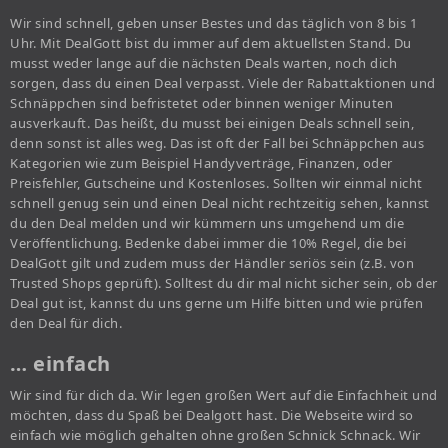
Wir sind schnell, geben unser Bestes und das täglich von 8 bis 1
Uhr. Mit DealGott bist du immer auf dem aktuellsten Stand. Du
musst weder lange auf die nächsten Deals warten, noch dich
sorgen, dass du einen Deal verpasst. Viele der Rabattaktionen und
Schnäppchen sind befristetet oder binnen weniger Minuten
ausverkauft. Das heißt, du musst bei einigen Deals schnell sein,
denn sonst ist alles weg. Das ist oft der Fall bei Schnäppchen aus
Kategorien wie zum Beispiel Handyverträge, Finanzen, oder
Preisfehler, Gutscheine und Kostenloses. Sollten wir einmal nicht
schnell genug sein und einen Deal nicht rechtzeitig sehen, kannst
du den Deal melden und wir kümmern uns umgehend um die
Veröffentlichung. Bedenke dabei immer die 10% Regel, die bei
DealGott gilt und zudem muss der Händler seriös sein (z.B. von
Trusted Shops geprüft). Solltest du dir mal nicht sicher sein, ob der
Deal gut ist, kannst du uns gerne um Hilfe bitten und wie prüfen
den Deal für dich.
… einfach
Wir sind für dich da. Wir legen großen Wert auf die Einfachheit und
möchten, dass du Spaß bei Dealgott hast. Die Webseite wird so
einfach wie möglich gehalten ohne großen Schnick Schnack. Wir