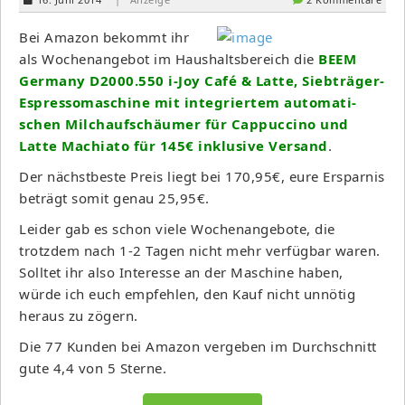
Bei Amazon bekommt ihr
als Wochenangebot im Haushaltsbereich die
BEEM
Ger­many D2000.550 i-Joy Café & Latte, Sieb­trä­ger-
Espres­so­ma­schine mit inte­grier­tem auto­ma­ti­
schen Milchauf­schäu­mer für Cappuc­cino und
Latte Mach­iato für 145€ inklusive Versand
.
Der nächstbeste Preis liegt bei 170,95€, eure Ersparnis
beträgt somit genau 25,95€.
Leider gab es schon viele Wochenangebote, die
trotzdem nach 1-2 Tagen nicht mehr verfügbar waren.
Solltet ihr also Interesse an der Maschine haben,
würde ich euch empfehlen, den Kauf nicht unnötig
heraus zu zögern.
Die 77 Kunden bei Amazon vergeben im Durchschnitt
gute 4,4 von 5 Sterne.