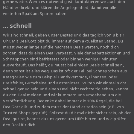
gerne weiter. Wenn es notwendig ist, kontaktieren wir auch den
Händler direkt und klären die Angelegenheit, damit wir alle
weiterhin Spaß am Sparen haben.
… schnell
Wir sind schnell, geben unser Bestes und das täglich von 8 bis 1
Uhr. Mit DealGott bist du immer auf dem aktuellsten Stand. Du
musst weder lange auf die nächsten Deals warten, noch dich
sorgen, dass du einen Deal verpasst. Viele der Rabattaktionen und
Schnäppchen sind befristetet oder binnen weniger Minuten
ausverkauft. Das heißt, du musst bei einigen Deals schnell sein,
denn sonst ist alles weg. Das ist oft der Fall bei Schnäppchen aus
Kategorien wie zum Beispiel Handyverträge, Finanzen, oder
Preisfehler, Gutscheine und Kostenloses. Sollten wir einmal nicht
schnell genug sein und einen Deal nicht rechtzeitig sehen, kannst
du den Deal melden und wir kümmern uns umgehend um die
Veröffentlichung. Bedenke dabei immer die 10% Regel, die bei
DealGott gilt und zudem muss der Händler seriös sein (z.B. von
Trusted Shops geprüft). Solltest du dir mal nicht sicher sein, ob der
Deal gut ist, kannst du uns gerne um Hilfe bitten und wie prüfen
den Deal für dich.