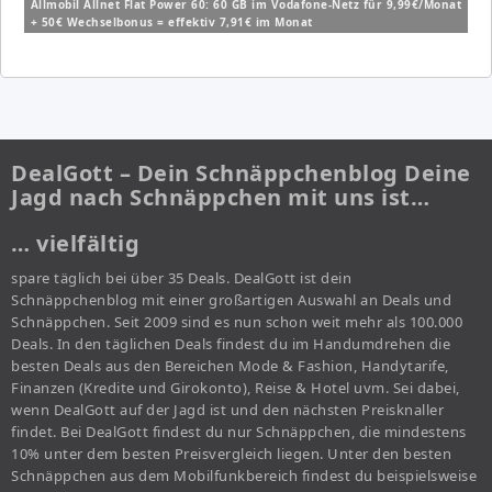
Allmobil Allnet Flat Power 60: 60 GB im Vodafone-Netz für 9,99€/Monat
+ 50€ Wechselbonus = effektiv 7,91€ im Monat
DealGott – Dein Schnäppchenblog Deine
Jagd nach Schnäppchen mit uns ist…
… vielfältig
spare täglich bei über 35 Deals. DealGott ist dein
Schnäppchenblog mit einer großartigen Auswahl an Deals und
Schnäppchen. Seit 2009 sind es nun schon weit mehr als 100.000
Deals. In den täglichen Deals findest du im Handumdrehen die
besten Deals aus den Bereichen Mode & Fashion, Handytarife,
Finanzen (Kredite und Girokonto), Reise & Hotel uvm. Sei dabei,
wenn DealGott auf der Jagd ist und den nächsten Preisknaller
findet. Bei DealGott findest du nur Schnäppchen, die mindestens
10% unter dem besten Preisvergleich liegen. Unter den besten
Schnäppchen aus dem Mobilfunkbereich findest du beispielsweise