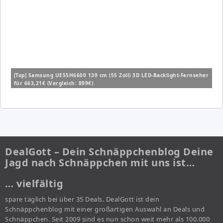
[Top] Samsung UE55H6600 139 cm (55 Zoll) 3D LED-Backlight-Fernseher
für 663,21€ (Vergleich: 899€)
DealGott – Dein Schnäppchenblog Deine
Jagd nach Schnäppchen mit uns ist…
… vielfältig
spare täglich bei über 35 Deals. DealGott ist dein
Schnäppchenblog mit einer großartigen Auswahl an Deals und
Schnäppchen. Seit 2009 sind es nun schon weit mehr als 100.000