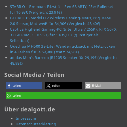
STABILO – Premium-Filzstift – Pen 68 ARTY, 25er Rollerset
für 16,93€ (Vergleich: 23,91€)
GLORIOUS Model D 2 Wireless Gaming-Maus, 66g, BAMF
2.0 Sensor, Mattweiß für 34,90€ (Vergleich: 48,40€)
Captiva Highend Gaming-PC (Intel Ultra 7 265KF, RTX 5070,
32 GB RAM, 1 TB SSD) für 1.639,00€ (günstiger als
Selbstbau)
Quechua MH500 38-Liter Wanderrucksack mit Netzrücken
in 4 Farben für je 59,98€ (statt: 74,98€)
adidas Men’s Barreda JR1205 Sneaker für 29,19€ (Vergleich:
48,98€)
Social Media / Teilen
teilen
teilen
E-Mail
teilen
Über dealgott.de
Impressum
Datenschutzerklärung