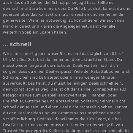
auch das du Spaß bei der Schnäppchenjagd hast. Sollte es
dennoch mal dazu kommen, dass Du Hilfe brauchst, kannst du uns
jederzeit über das Kontaktformular erreichen und wir helfen dir
gerne weiter. Wenn es notwendig ist, kontaktieren wir auch den
Händler direkt und klären die Angelegenheit, damit wir alle
weiterhin Spaß am Sparen haben.
… schnell
Wir sind schnell, geben unser Bestes und das täglich von 8 bis 1
Uhr. Mit DealGott bist du immer auf dem aktuellsten Stand. Du
musst weder lange auf die nächsten Deals warten, noch dich
sorgen, dass du einen Deal verpasst. Viele der Rabattaktionen und
Schnäppchen sind befristetet oder binnen weniger Minuten
ausverkauft. Das heißt, du musst bei einigen Deals schnell sein,
denn sonst ist alles weg. Das ist oft der Fall bei Schnäppchen aus
Kategorien wie zum Beispiel Handyverträge, Finanzen, oder
Preisfehler, Gutscheine und Kostenloses. Sollten wir einmal nicht
schnell genug sein und einen Deal nicht rechtzeitig sehen, kannst
du den Deal melden und wir kümmern uns umgehend um die
Veröffentlichung. Bedenke dabei immer die 10% Regel, die bei
DealGott gilt und zudem muss der Händler seriös sein (z.B. von
Trusted Shops geprüft). Solltest du dir mal nicht sicher sein, ob der