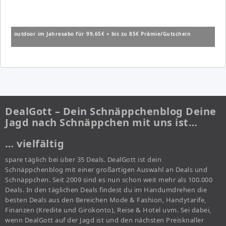
outdoor im Jahresabo für 99,65€ + bis zu 85€ Prämie/Gutschein
DealGott – Dein Schnäppchenblog Deine
Jagd nach Schnäppchen mit uns ist…
… vielfältig
spare täglich bei über 35 Deals. DealGott ist dein
Schnäppchenblog mit einer großartigen Auswahl an Deals und
Schnäppchen. Seit 2009 sind es nun schon weit mehr als 100.000
Deals. In den täglichen Deals findest du im Handumdrehen die
besten Deals aus den Bereichen Mode & Fashion, Handytarife,
Finanzen (Kredite und Girokonto), Reise & Hotel uvm. Sei dabei,
wenn DealGott auf der Jagd ist und den nächsten Preisknaller