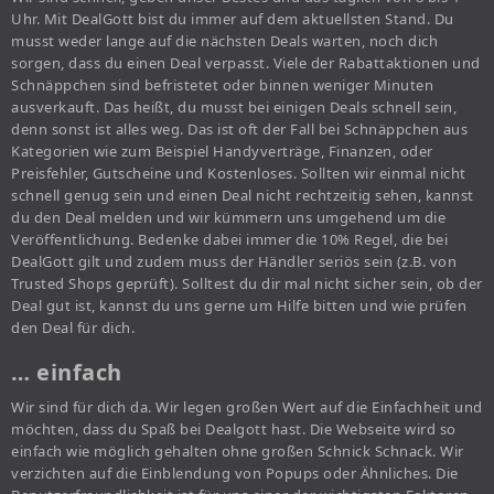
Uhr. Mit DealGott bist du immer auf dem aktuellsten Stand. Du
musst weder lange auf die nächsten Deals warten, noch dich
sorgen, dass du einen Deal verpasst. Viele der Rabattaktionen und
Schnäppchen sind befristetet oder binnen weniger Minuten
ausverkauft. Das heißt, du musst bei einigen Deals schnell sein,
denn sonst ist alles weg. Das ist oft der Fall bei Schnäppchen aus
Kategorien wie zum Beispiel Handyverträge, Finanzen, oder
Preisfehler, Gutscheine und Kostenloses. Sollten wir einmal nicht
schnell genug sein und einen Deal nicht rechtzeitig sehen, kannst
du den Deal melden und wir kümmern uns umgehend um die
Veröffentlichung. Bedenke dabei immer die 10% Regel, die bei
DealGott gilt und zudem muss der Händler seriös sein (z.B. von
Trusted Shops geprüft). Solltest du dir mal nicht sicher sein, ob der
Deal gut ist, kannst du uns gerne um Hilfe bitten und wie prüfen
den Deal für dich.
… einfach
Wir sind für dich da. Wir legen großen Wert auf die Einfachheit und
möchten, dass du Spaß bei Dealgott hast. Die Webseite wird so
einfach wie möglich gehalten ohne großen Schnick Schnack. Wir
verzichten auf die Einblendung von Popups oder Ähnliches. Die