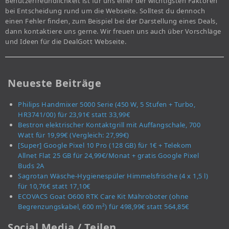
Benutzerfreundlichkeit ist für uns einer der wichtigsten Faktoren
bei Entscheidung rund um die Webseite. Solltest du dennoch
einen Fehler finden, zum Beispiel bei der Darstellung eines Deals,
dann kontaktiere uns gerne. Wir freuen uns auch über Vorschläge
und Ideen für die DealGott Webseite.
Neueste Beiträge
Philips Handmixer 5000 Serie (450 W, 5 Stufen + Turbo,
HR3741/00) für 23,91€ statt 33,99€
Bestron elektrischer Kontaktgrill mit Auffangschale, 700
Watt für 19,99€ (Vergleich: 27,99€)
[Super] Google Pixel 10 Pro (128 GB) für 1€ + Telekom
Allnet Flat 25 GB für 24,99€/Monat + gratis Google Pixel
Buds 2A
Sagrotan Wäsche-Hygienespüler Himmelsfrische (4 x 1,5 l)
für 10,76€ statt 17,10€
ECOVACS Goat O600 RTK Care Kit Mähroboter (ohne
Begrenzungskabel, 600 m²) für 498,99€ statt 564,85€
Social Media / Teilen