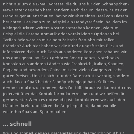
nicht nur um die E-Mail Adresse, die du uns für den Schnäppchen-
Newsletter gegeben hast, sondern auch darum, dass wir uns den
Händler genau anschauen, bevor wir über einen Deal von Diesem
berichten. Das kann zum Beispiel ein Handytarif sein, bei dem im
Kleingedruckten weitere Kosten entstehen können, wie zum
Beispiel die Datenautomatik oder voraktivierte Optionen bei
Tarifen. Wie wäre es mit einem Zeitschriften-Abo mit tollen
Prämien? Auch hier haben wir die Kündigungsfrist im Blick und
informieren dich. Auch Deals aus anderen Bereichen schauen wir
uns ganz genau an. Dazu gehören Smartphones, Notebooks,
Konsolen aus anderen Ländern wie Frankreich, Italien, Spanien,
England und besonders China, mit den vielen Gadgets zu sehr
guten Preisen. Uns ist nicht nur der Datenschutz wichtig, sondern
auch das du Spaß bei der Schnäppchenjagd hast. Sollte es
dennoch mal dazu kommen, dass Du Hilfe brauchst, kannst du uns
jederzeit über das Kontaktformular erreichen und wir helfen dir
gerne weiter. Wenn es notwendig ist, kontaktieren wir auch den
Händler direkt und klären die Angelegenheit, damit wir alle
weiterhin Spaß am Sparen haben.
… schnell
Wir sind schnell, geben unser Bestes und das täglich von 8 bis 1