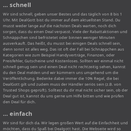
… schnell
Wir sind schnell, geben unser Bestes und das täglich von 8 bis 1
Uhr. Mit DealGott bist du immer auf dem aktuellsten Stand. Du
musst weder lange auf die nächsten Deals warten, noch dich
sorgen, dass du einen Deal verpasst. Viele der Rabattaktionen und
Schnäppchen sind befristetet oder binnen weniger Minuten
ausverkauft. Das heißt, du musst bei einigen Deals schnell sein,
denn sonst ist alles weg. Das ist oft der Fall bei Schnäppchen aus
Kategorien wie zum Beispiel Handyverträge, Finanzen, oder
Preisfehler, Gutscheine und Kostenloses. Sollten wir einmal nicht
schnell genug sein und einen Deal nicht rechtzeitig sehen, kannst
du den Deal melden und wir kümmern uns umgehend um die
Veröffentlichung. Bedenke dabei immer die 10% Regel, die bei
DealGott gilt und zudem muss der Händler seriös sein (z.B. von
Trusted Shops geprüft). Solltest du dir mal nicht sicher sein, ob der
Deal gut ist, kannst du uns gerne um Hilfe bitten und wie prüfen
den Deal für dich.
… einfach
Wir sind für dich da. Wir legen großen Wert auf die Einfachheit und
möchten, dass du Spaß bei Dealgott hast. Die Webseite wird so