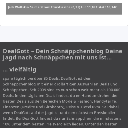
Jack Wolfskin Saima Straw Trinkflasche (0,7 l) für 11,09€ statt 16,14€
DealGott – Dein Schnäppchenblog Deine
Jagd nach Schnäppchen mit uns ist…
… vielfältig
spare täglich bei über 35 Deals. DealGott ist dein
Schnäppchenblog mit einer großartigen Auswahl an Deals und
Schnäppchen. Seit 2009 sind es nun schon weit mehr als 100.000
Deals. In den täglichen Deals findest du im Handumdrehen die
besten Deals aus den Bereichen Mode & Fashion, Handytarife,
Finanzen (Kredite und Girokonto), Reise & Hotel uvm. Sei dabei,
wenn DealGott auf der Jagd ist und den nächsten Preisknaller
findet. Bei DealGott findest du nur Schnäppchen, die mindestens
10% unter dem besten Preisvergleich liegen. Unter den besten