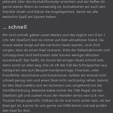
jederzeit über das Kontaktformular erreichen und wir helfen dir
gerne weiter. Wenn es notwendig ist, kontaktieren wir auch den
Händler direkt und klären die Angelegenheit, damit wir alle
weiterhin Spaß am Sparen haben.
… schnell
Wir sind schnell, geben unser Bestes und das täglich von 8 bis 1
Uhr. Mit DealGott bist du immer auf dem aktuellsten Stand. Du
musst weder lange auf die nächsten Deals warten, noch dich
sorgen, dass du einen Deal verpasst. Viele der Rabattaktionen und
Schnäppchen sind befristetet oder binnen weniger Minuten
ausverkauft. Das heißt, du musst bei einigen Deals schnell sein,
denn sonst ist alles weg. Das ist oft der Fall bei Schnäppchen aus
Kategorien wie zum Beispiel Handyverträge, Finanzen, oder
Preisfehler, Gutscheine und Kostenloses. Sollten wir einmal nicht
schnell genug sein und einen Deal nicht rechtzeitig sehen, kannst
du den Deal melden und wir kümmern uns umgehend um die
Veröffentlichung. Bedenke dabei immer die 10% Regel, die bei
DealGott gilt und zudem muss der Händler seriös sein (z.B. von
Trusted Shops geprüft). Solltest du dir mal nicht sicher sein, ob der
Deal gut ist, kannst du uns gerne um Hilfe bitten und wie prüfen
den Deal für dich.