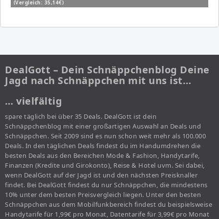
(Vergleich: 35,14€)
DealGott – Dein Schnäppchenblog Deine
Jagd nach Schnäppchen mit uns ist…
… vielfältig
spare täglich bei über 35 Deals. DealGott ist dein
Schnäppchenblog mit einer großartigen Auswahl an Deals und
Schnäppchen. Seit 2009 sind es nun schon weit mehr als 100.000
Deals. In den täglichen Deals findest du im Handumdrehen die
besten Deals aus den Bereichen Mode & Fashion, Handytarife,
Finanzen (Kredite und Girokonto), Reise & Hotel uvm. Sei dabei,
wenn DealGott auf der Jagd ist und den nächsten Preisknaller
findet. Bei DealGott findest du nur Schnäppchen, die mindestens
10% unter dem besten Preisvergleich liegen. Unter den besten
Schnäppchen aus dem Mobilfunkbereich findest du beispielsweise
Handytarife für 1,99€ pro Monat, Datentarife für 3,99€ pro Monat