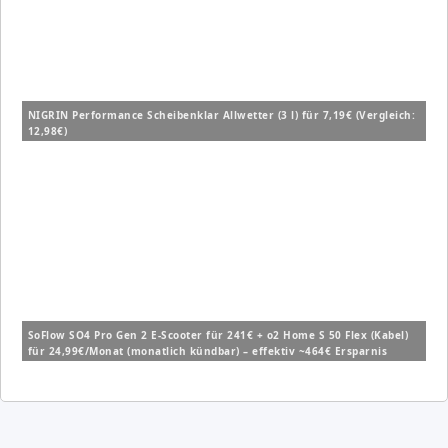
NIGRIN Performance Scheibenklar Allwetter (3 l) für 7,19€ (Vergleich:
12,98€)
SoFlow SO4 Pro Gen 2 E-Scooter für 241€ + o2 Home S 50 Flex (Kabel)
für 24,99€/Monat (monatlich kündbar) – effektiv ~464€ Ersparnis