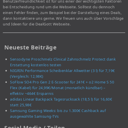
Benutzerfreundlichkeit ist für uns einer der wichtigsten Faktoren
bei Entscheidung rund um die Webseite. Solltest du dennoch
einen Fehler finden, zum Beispiel bei der Darstellung eines Deals,
dann kontaktiere uns gerne. Wir freuen uns auch über Vorschläge
und Ideen für die DealGott Webseite.
Neueste Beiträge
Sensodyne Proschmelz Clinical Zahnschmelz Protect dank
Erstattung kostenlos testen
NIGRIN Performance Scheibenklar Allwetter (3 l) für 7,19€
(Vergleich: 12,98€)
SoFlow SO4 Pro Gen 2 E-Scooter für 241€ + o2 Home S 50
Flex (Kabel) für 24,99€/Monat (monatlich kündbar) –
effektiv ~464€ Ersparnis
adidas Linear Backpack Tagesrucksack (18,5 l) für 16,60€
statt 25,98€
Samsung Gaming Weeks: bis zu 1.300€ Cashback auf
ausgewählte Samsung-TVs
Social Media / Teilen