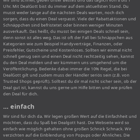
Wir sind schnell, geben unser Bestes und das täglich von 8 bis 1
Uhr. Mit DealGott bist du immer auf dem aktuellsten Stand. Du
musst weder lange auf die nächsten Deals warten, noch dich
sorgen, dass du einen Deal verpasst. Viele der Rabattaktionen und
Schnäppchen sind befristetet oder binnen weniger Minuten
ausverkauft. Das heißt, du musst bei einigen Deals schnell sein,
denn sonst ist alles weg. Das ist oft der Fall bei Schnäppchen aus
Kategorien wie zum Beispiel Handyverträge, Finanzen, oder
Preisfehler, Gutscheine und Kostenloses. Sollten wir einmal nicht
schnell genug sein und einen Deal nicht rechtzeitig sehen, kannst
du den Deal melden und wir kümmern uns umgehend um die
Veröffentlichung. Bedenke dabei immer die 10% Regel, die bei
DealGott gilt und zudem muss der Händler seriös sein (z.B. von
Trusted Shops geprüft). Solltest du dir mal nicht sicher sein, ob der
Deal gut ist, kannst du uns gerne um Hilfe bitten und wie prüfen
den Deal für dich.
… einfach
Wir sind für dich da. Wir legen großen Wert auf die Einfachheit und
möchten, dass du Spaß bei Dealgott hast. Die Webseite wird so
einfach wie möglich gehalten ohne großen Schnick Schnack. Wir
verzichten auf die Einblendung von Popups oder Ähnliches. Die