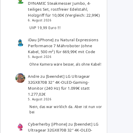
DYNAMIC Steakmesser Jumbo, 4-
teiliges Set, rostfreier Edelstahl,
Holzgriff für 10,00€ (Vergleich: 22,99€)
6. August 2026
UVP 19,99 Euro !!!
iDau [iPhone]
zu
Natural Expressions
Performance 7 Mähroboter (ohne
Kabel, 500 m²) für 669,99€ mit Code
5. August 2026
Ohne Kamera wäre besser, als ohne Kabel!
Andre
zu
[beendet] LG Ultragear
32GX870B 32″ 4K-OLED-Gaming-
Monitor (240 Hz) für 1.099€ statt
1.277,02€
5. August 2026
Nein, das war wirklich da. Aber ist nun vor
bei
Cyberherby [iPhone]
zu
[beendet] LG
Ultragear 32GX870B 32″ 4K-OLED-