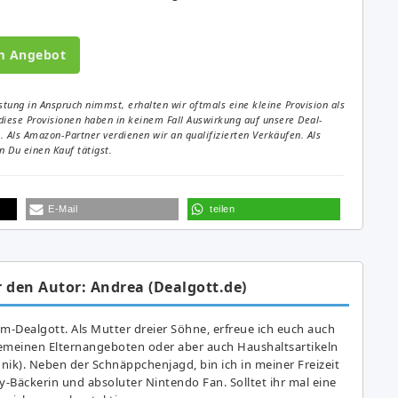
m Angebot
tung in Anspruch nimmst, erhalten wir oftmals eine kleine Provision als
diese Provisionen haben in keinem Fall Auswirkung auf unsere Deal-
Als Amazon-Partner verdienen wir an qualifizierten Verkäufen. Als
 Du einen Kauf tätigst.
E-Mail
teilen
 den Autor: Andrea (Dealgott.de)
am-Dealgott. Als Mutter dreier Söhne, erfreue ich euch auch
gemeinen Elternangeboten oder aber auch Haushaltsartikeln
hnik). Neben der Schnäppchenjagd, bin ich in meiner Freizeit
y-Bäckerin und absoluter Nintendo Fan. Solltet ihr mal eine