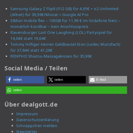
Samsung Galaxy Z Flip8 (512 GB) für 4,95€ + o2 Unlimited
(Allnet) für 39,99€/Monat + Google AI Pro
SIMon mobile flex – 100GB für 11,99 € im Vodafone Netz –
monatlich kündbar – kein Anschlusspreis
Ravensburger Last One Laughing (LOL) Partyspiel für
14,04€ statt 19,64€
Tommy Hilfiger Herren Geldbeutel Eton (Leder, Münzfach)
für 37,84€ statt 41,28€
RENPHO Shiatsu-Massagekissen für 35,99€
Social Media / Teilen
teilen
teilen
E-Mail
teilen
Über dealgott.de
Impressum
Datenschutzerklärung
Schnäppchen melden
Newsletter