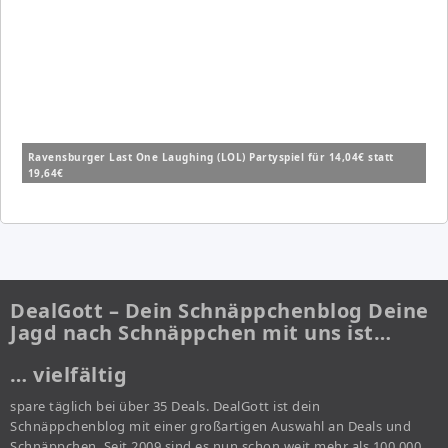
Ravensburger Last One Laughing (LOL) Partyspiel für 14,04€ statt
19,64€
DealGott – Dein Schnäppchenblog Deine
Jagd nach Schnäppchen mit uns ist…
… vielfältig
spare täglich bei über 35 Deals. DealGott ist dein
Schnäppchenblog mit einer großartigen Auswahl an Deals und
Schnäppchen. Seit 2009 sind es nun schon weit mehr als 100.000