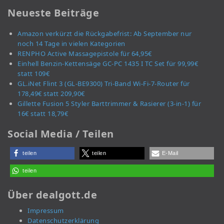
Neueste Beiträge
Amazon verkürzt die Rückgabefrist: Ab September nur
noch 14 Tage in vielen Kategorien
RENPHO Active Massagepistole für 64,95€
Einhell Benzin-Kettensäge GC-PC 1435 I TC Set für 99,99€
statt 109€
GL.iNet Flint 3 (GL-BE9300) Tri-Band Wi-Fi-7-Router für
178,49€ statt 209,90€
Gillette Fusion 5 Styler Barttrimmer & Rasierer (3-in-1) für
16€ statt 18,79€
Social Media / Teilen
teilen
teilen
E-Mail
teilen
Über dealgott.de
Impressum
Datenschutzerklärung