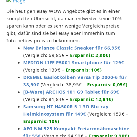
Die heutigen eBay WOW Angebote gibt es in einer
kompletten Übersicht, da man entweder keine 10%
sparen kann oder es sehr wenige Vergleichspreise
gibt, dafür sind sie bei eBay aber immerhin zum
Internetbestpreis zu bekommen:
New Balance Classic Sneaker für 66,95€
(Vergleich: 69,85€ –
Ersparnis: 2,90€)
MEDION LIFE P5001 Smartphone für 129€
(Vergleich: 139€ –
Ersparnis: 10€)
DREMEL Gaslötkolben Versa Tip 2000-6 für
38,90€
(Vergleich: 38,95€ –
Ersparnis: 0,05€)
[B-Ware] ARCHOS 101 G9 Tablet für 69€
(Vergleich: 81,84€ –
Ersparnis: 12,84€)
Samsung HT-H4500R 5.1 3D Blu-ray-
Heimkinosystem für 149€
(Vergleich: 159€ –
Ersparnis: 10€)
AEG NM 525 Kompakt Freiarmnähmaschine
für 55€
(Vergleich: 64,90€ –
Ersparnis: 9,90€)