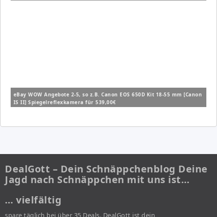
eBay WOW Angebote 2-5, so z.B. Canon EOS 650D Kit 18-55 mm [Canon
IS II] Spiegelreflexkamera für 539,00€
DealGott – Dein Schnäppchenblog Deine
Jagd nach Schnäppchen mit uns ist…
… vielfältig
spare täglich bei über 35 Deals. DealGott ist dein