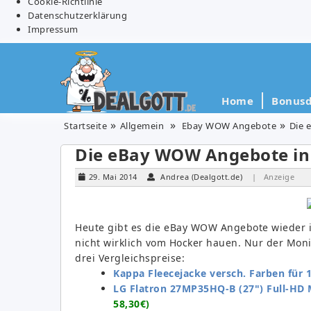
Cookie-Richtlinie
Datenschutzerklärung
Impressum
Home
Bonusd
Startseite
Allgemein
Ebay WOW Angebote
Die 
Die eBay WOW Angebote in 
29. Mai 2014
Andrea (Dealgott.de)
| Anzeige
Heute gibt es die eBay WOW Angebote wieder i
nicht wirklich vom Hocker hauen. Nur der Monito
drei Vergleichspreise:
Kappa Fleecejacke versch. Farben für 
LG Flatron 27MP35HQ-B (27") Full-HD 
58,30€)