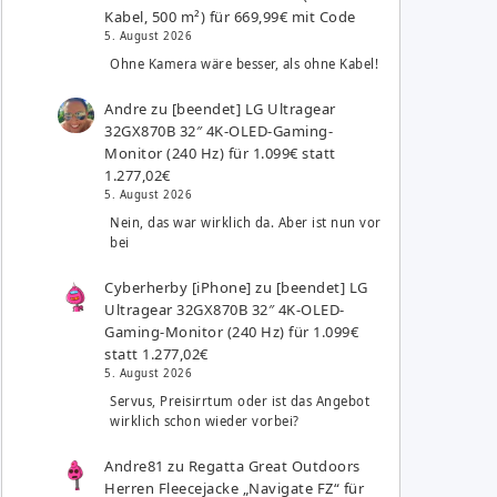
Kabel, 500 m²) für 669,99€ mit Code
5. August 2026
Ohne Kamera wäre besser, als ohne Kabel!
Andre
zu
[beendet] LG Ultragear
32GX870B 32″ 4K-OLED-Gaming-
Monitor (240 Hz) für 1.099€ statt
1.277,02€
5. August 2026
Nein, das war wirklich da. Aber ist nun vor
bei
Cyberherby [iPhone]
zu
[beendet] LG
Ultragear 32GX870B 32″ 4K-OLED-
Gaming-Monitor (240 Hz) für 1.099€
statt 1.277,02€
5. August 2026
Servus, Preisirrtum oder ist das Angebot
wirklich schon wieder vorbei?
Andre81
zu
Regatta Great Outdoors
Herren Fleecejacke „Navigate FZ“ für