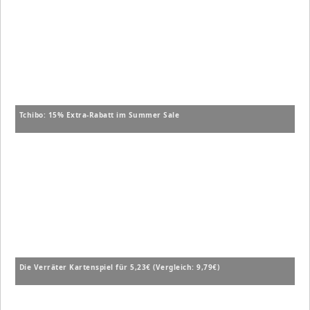
Tchibo: 15% Extra-Rabatt im Summer Sale
Die Verräter Kartenspiel für 5,23€ (Vergleich: 9,79€)