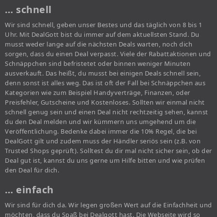
… schnell
Wir sind schnell, geben unser Bestes und das täglich von 8 bis 1
Uhr. Mit DealGott bist du immer auf dem aktuellsten Stand. Du
musst weder lange auf die nächsten Deals warten, noch dich
sorgen, dass du einen Deal verpasst. Viele der Rabattaktionen und
Schnäppchen sind befristetet oder binnen weniger Minuten
ausverkauft. Das heißt, du musst bei einigen Deals schnell sein,
denn sonst ist alles weg. Das ist oft der Fall bei Schnäppchen aus
Kategorien wie zum Beispiel Handyverträge, Finanzen, oder
Preisfehler, Gutscheine und Kostenloses. Sollten wir einmal nicht
schnell genug sein und einen Deal nicht rechtzeitig sehen, kannst
du den Deal melden und wir kümmern uns umgehend um die
Veröffentlichung. Bedenke dabei immer die 10% Regel, die bei
DealGott gilt und zudem muss der Händler seriös sein (z.B. von
Trusted Shops geprüft). Solltest du dir mal nicht sicher sein, ob der
Deal gut ist, kannst du uns gerne um Hilfe bitten und wie prüfen
den Deal für dich.
… einfach
Wir sind für dich da. Wir legen großen Wert auf die Einfachheit und
möchten, dass du Spaß bei Dealgott hast. Die Webseite wird so