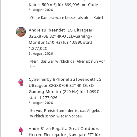
Kabel, 500 m²) für 669,99€ mit Code
5. August 2026
Ohne Kamera wäre besser, als ohne Kabel!
Andre
zu
[beendet] LG Ultragear
32GX870B 32″ 4K-OLED-Gaming-
Monitor (240 Hz) für 1.099€ statt
1.277,02€
5. August 2026
Nein, das war wirklich da. Aber ist nun vor
bei
Cyberherby [iPhone]
zu
[beendet] LG
Ultragear 32GX870B 32″ 4K-OLED-
Gaming-Monitor (240 Hz) für 1.099€
statt 1.277,02€
5. August 2026
Servus, Preisirrtum oder ist das Angebot
wirklich schon wieder vorbei?
Andre81
zu
Regatta Great Outdoors
Herren Fleecejacke „Navigate FZ“ für