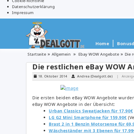
Cookie-Richtlinie
Datenschutzerklärung
Impressum
Home
Bonusd
Startseite
Allgemein
Ebay WOW Angebote
Die 
Die restlichen eBay WOW A
18. Oktober 2014
Andrea (Dealgott.de)
| Anzeig
Die ersten beiden eBay WOW Angebote wurden eu
eBay WOW Angebote in der Übersicht:
Urban Classics Sweatjacken für 17,90€
LG G2 Mini Smartphone für 159,90€
(Ve
Brast 2 in 1 Benzin Motorsense für 69,
Wäscheständer mit 3 Ebenen für 17,99