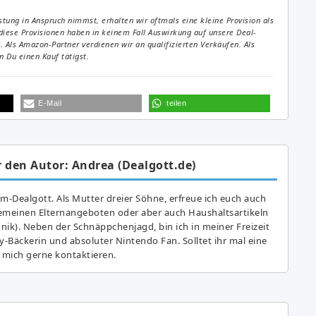
tung in Anspruch nimmst, erhalten wir oftmals eine kleine Provision als
diese Provisionen haben in keinem Fall Auswirkung auf unsere Deal-
Als Amazon-Partner verdienen wir an qualifizierten Verkäufen. Als
 Du einen Kauf tätigst.
E-Mail
teilen
 den Autor: Andrea (Dealgott.de)
am-Dealgott. Als Mutter dreier Söhne, erfreue ich euch auch
gemeinen Elternangeboten oder aber auch Haushaltsartikeln
hnik). Neben der Schnäppchenjagd, bin ich in meiner Freizeit
y-Bäckerin und absoluter Nintendo Fan. Solltet ihr mal eine
 mich gerne kontaktieren.