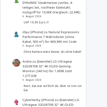
DYNAMIC Steakmesser Jumbo, 4-
teiliges Set, rostfreier Edelstahl,
Holzgriff für 10,00€ (Vergleich: 22,99€)
6. August 2026
UVP 19,99 Euro !!!
iDau [iPhone]
zu
Natural Expressions
Performance 7 Mähroboter (ohne
Kabel, 500 m²) für 669,99€ mit Code
5. August 2026
Ohne Kamera wäre besser, als ohne Kabel!
Andre
zu
[beendet] LG Ultragear
32GX870B 32″ 4K-OLED-Gaming-
Monitor (240 Hz) für 1.099€ statt
1.277,02€
5. August 2026
Nein, das war wirklich da. Aber ist nun vor
bei
Cyberherby [iPhone]
zu
[beendet] LG
Ultragear 32GX870B 32″ 4K-OLED-