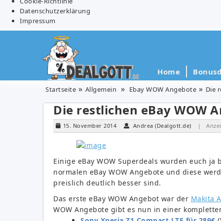
Cookie-Richtlinie
Datenschutzerklärung
Impressum
Home
Bonusd
Startseite
Allgemein
Ebay WOW Angebote
Die 
Die restlichen eBay WOW A
15. November 2014
Andrea (Dealgott.de)
| Anze
Einige eBay WOW Superdeals wurden euch ja ber
normalen eBay WOW Angebote und diese werde 
preislich deutlich besser sind.
Das erste eBay WOW Angebot war der
Makita 
WOW Angebote gibt es nun in einer kompletten
Sony Xperia Z1 Compact LTE für 289€
(