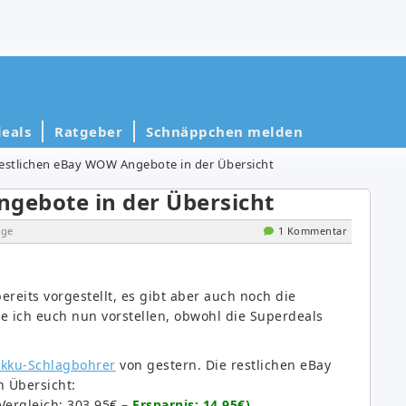
eals
Ratgeber
Schnäppchen melden
restlichen eBay WOW Angebote in der Übersicht
ngebote in der Übersicht
ige
1 Kommentar
eits vorgestellt, es gibt aber auch noch die
ich euch nun vorstellen, obwohl die Superdeals
Akku-Schlagbohrer
von gestern. Die restlichen eBay
 Übersicht:
Vergleich: 303,95€ –
Ersparnis: 14,95€)