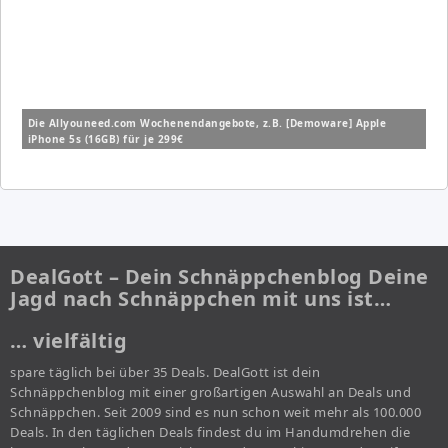
Die Allyouneed.com Wochenendangebote, z.B. [Demoware] Apple
iPhone 5s (16GB) für je 299€
DealGott – Dein Schnäppchenblog Deine
Jagd nach Schnäppchen mit uns ist…
… vielfältig
spare täglich bei über 35 Deals. DealGott ist dein
Schnäppchenblog mit einer großartigen Auswahl an Deals und
Schnäppchen. Seit 2009 sind es nun schon weit mehr als 100.000
Deals. In den täglichen Deals findest du im Handumdrehen die