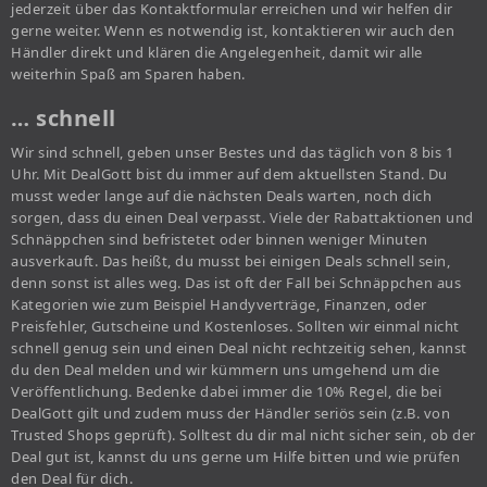
jederzeit über das Kontaktformular erreichen und wir helfen dir
gerne weiter. Wenn es notwendig ist, kontaktieren wir auch den
Händler direkt und klären die Angelegenheit, damit wir alle
weiterhin Spaß am Sparen haben.
… schnell
Wir sind schnell, geben unser Bestes und das täglich von 8 bis 1
Uhr. Mit DealGott bist du immer auf dem aktuellsten Stand. Du
musst weder lange auf die nächsten Deals warten, noch dich
sorgen, dass du einen Deal verpasst. Viele der Rabattaktionen und
Schnäppchen sind befristetet oder binnen weniger Minuten
ausverkauft. Das heißt, du musst bei einigen Deals schnell sein,
denn sonst ist alles weg. Das ist oft der Fall bei Schnäppchen aus
Kategorien wie zum Beispiel Handyverträge, Finanzen, oder
Preisfehler, Gutscheine und Kostenloses. Sollten wir einmal nicht
schnell genug sein und einen Deal nicht rechtzeitig sehen, kannst
du den Deal melden und wir kümmern uns umgehend um die
Veröffentlichung. Bedenke dabei immer die 10% Regel, die bei
DealGott gilt und zudem muss der Händler seriös sein (z.B. von
Trusted Shops geprüft). Solltest du dir mal nicht sicher sein, ob der
Deal gut ist, kannst du uns gerne um Hilfe bitten und wie prüfen
den Deal für dich.