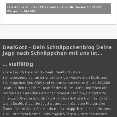
Carrera Herren Grand Prix 2 Sonnenbrille, Ha Havana für 51,55€
(Vergleich: 104,40€)
DealGott – Dein Schnäppchenblog Deine
Jagd nach Schnäppchen mit uns ist…
… vielfältig
spare täglich bei über 35 Deals. DealGott ist dein
Schnäppchenblog mit einer großartigen Auswahl an Deals und
Schnäppchen. Seit 2009 sind es nun schon weit mehr als 100.000
Deals. In den täglichen Deals findest du im Handumdrehen die
besten Deals aus den Bereichen Mode & Fashion, Handytarife,
Finanzen (Kredite und Girokonto), Reise & Hotel uvm. Sei dabei,
wenn DealGott auf der Jagd ist und den nächsten Preisknaller
findet. Bei DealGott findest du nur Schnäppchen, die mindestens
10% unter dem besten Preisvergleich liegen. Unter den besten