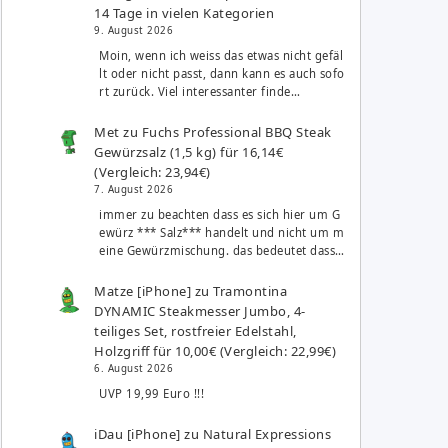
14 Tage in vielen Kategorien
9. August 2026
Moin, wenn ich weiss das etwas nicht gefäl
lt oder nicht passt, dann kann es auch sofo
rt zurück. Viel interessanter finde…
Met
zu
Fuchs Professional BBQ Steak
Gewürzsalz (1,5 kg) für 16,14€
(Vergleich: 23,94€)
7. August 2026
immer zu beachten dass es sich hier um G
ewürz *** Salz*** handelt und nicht um m
eine Gewürzmischung. das bedeutet dass…
Matze [iPhone]
zu
Tramontina
DYNAMIC Steakmesser Jumbo, 4-
teiliges Set, rostfreier Edelstahl,
Holzgriff für 10,00€ (Vergleich: 22,99€)
6. August 2026
UVP 19,99 Euro !!!
iDau [iPhone]
zu
Natural Expressions