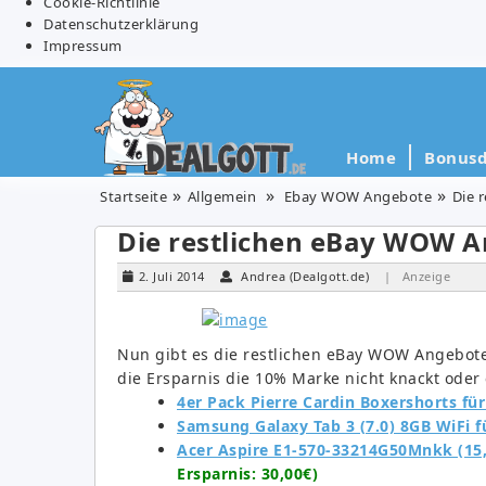
Cookie-Richtlinie
Datenschutzerklärung
Impressum
Home
Bonusd
Startseite
Allgemein
Ebay WOW Angebote
Die 
Die restlichen eBay WOW A
2. Juli 2014
Andrea (Dealgott.de)
| Anzeige
Nun gibt es die restlichen eBay WOW Angebote 
die Ersparnis die 10% Marke nicht knackt oder 
4er Pack Pierre Cardin Boxershorts für
Samsung Galaxy Tab 3 (7.0) 8GB WiFi f
Acer Aspire E1-570-33214G50Mnkk (15,6
Ersparnis: 30,00€)