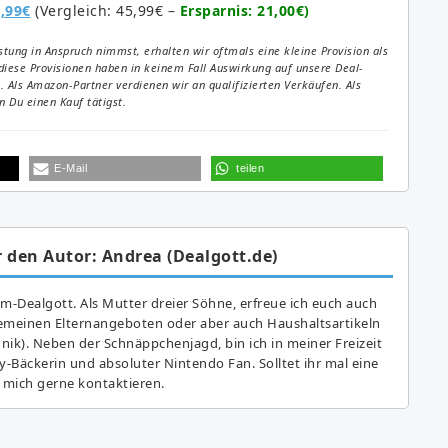
,99€
(Vergleich: 45,99€ –
Ersparnis: 21,00€)
tung in Anspruch nimmst, erhalten wir oftmals eine kleine Provision als
diese Provisionen haben in keinem Fall Auswirkung auf unsere Deal-
Als Amazon-Partner verdienen wir an qualifizierten Verkäufen. Als
 Du einen Kauf tätigst.
E-Mail
teilen
 den Autor: Andrea (Dealgott.de)
am-Dealgott. Als Mutter dreier Söhne, erfreue ich euch auch
gemeinen Elternangeboten oder aber auch Haushaltsartikeln
hnik). Neben der Schnäppchenjagd, bin ich in meiner Freizeit
y-Bäckerin und absoluter Nintendo Fan. Solltet ihr mal eine
 mich gerne kontaktieren.