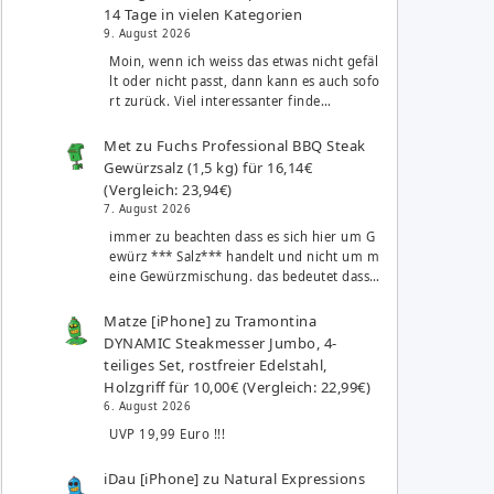
14 Tage in vielen Kategorien
9. August 2026
Moin, wenn ich weiss das etwas nicht gefäl
lt oder nicht passt, dann kann es auch sofo
rt zurück. Viel interessanter finde…
Met
zu
Fuchs Professional BBQ Steak
Gewürzsalz (1,5 kg) für 16,14€
(Vergleich: 23,94€)
7. August 2026
immer zu beachten dass es sich hier um G
ewürz *** Salz*** handelt und nicht um m
eine Gewürzmischung. das bedeutet dass…
Matze [iPhone]
zu
Tramontina
DYNAMIC Steakmesser Jumbo, 4-
teiliges Set, rostfreier Edelstahl,
Holzgriff für 10,00€ (Vergleich: 22,99€)
6. August 2026
UVP 19,99 Euro !!!
iDau [iPhone]
zu
Natural Expressions