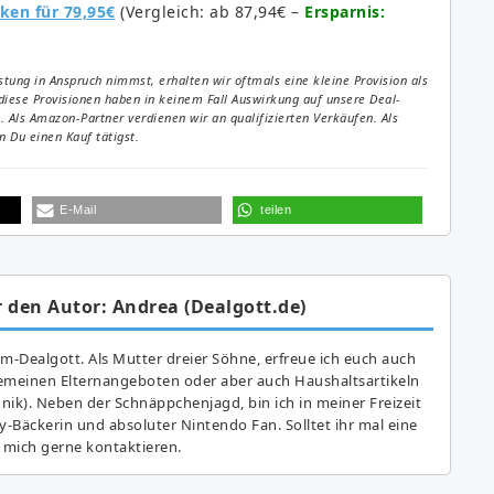
ken für 79,95€
(Vergleich: ab 87,94€ –
Ersparnis:
tung in Anspruch nimmst, erhalten wir oftmals eine kleine Provision als
diese Provisionen haben in keinem Fall Auswirkung auf unsere Deal-
Als Amazon-Partner verdienen wir an qualifizierten Verkäufen. Als
 Du einen Kauf tätigst.
E-Mail
teilen
 den Autor: Andrea (Dealgott.de)
am-Dealgott. Als Mutter dreier Söhne, erfreue ich euch auch
gemeinen Elternangeboten oder aber auch Haushaltsartikeln
hnik). Neben der Schnäppchenjagd, bin ich in meiner Freizeit
y-Bäckerin und absoluter Nintendo Fan. Solltet ihr mal eine
 mich gerne kontaktieren.