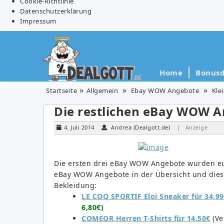
Cookie-Richtlinie
Datenschutzerklärung
Impressum
Home
Bonusd
Startseite
Allgemein
Ebay WOW Angebote
Kle
Die restlichen eBay WOW A
4. Juli 2014
Andrea (Dealgott.de)
| Anzeige
Die ersten drei eBay WOW Angebote wurden euch
eBay WOW Angebote in der Übersicht und diese
Bekleidung:
LE COQ SPORTIF Eloi Sneaker für 34,9
6,80€)
COMEOR Herren T-Shirts für 14,50€
(Ve