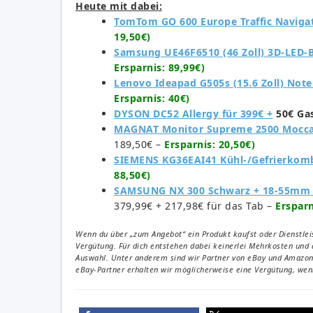
Heute mit dabei:
TomTom GO 600 Europe Traf­fic Navi­ga­t
19,50€)
Sam­sung UE46F6510 (46 Zoll) 3D-LED-Ba
Ersparnis: 89,99€)
Lenovo Idea­pad G505s (15.6 Zoll) Note
Ersparnis: 40€)
DYSON DC52 All­ergy für 399€ +
50€ Ga
MAGNAT Monitor Supreme 2500 Mocca 1
189,50€ –
Ersparnis: 20,50€)
SIEMENS KG36EAI41 Kühl-/Gefrierkomb
88,50€)
SAMSUNG NX 300 Schwarz + 18-55mm + T
379,99€ + 217,98€ für das Tab –
Ersparn
Wenn du über „zum Angebot“ ein Produkt kaufst oder Dienstleis
Vergütung. Für dich entstehen dabei keinerlei Mehrkosten und 
Auswahl. Unter anderem sind wir Partner von eBay und Amazon. 
eBay-Partner erhalten wir möglicherweise eine Vergütung, wenn