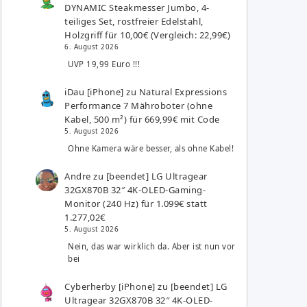
DYNAMIC Steakmesser Jumbo, 4-
teiliges Set, rostfreier Edelstahl,
Holzgriff für 10,00€ (Vergleich: 22,99€)
6. August 2026
UVP 19,99 Euro !!!
iDau [iPhone]
zu
Natural Expressions
Performance 7 Mähroboter (ohne
Kabel, 500 m²) für 669,99€ mit Code
5. August 2026
Ohne Kamera wäre besser, als ohne Kabel!
Andre
zu
[beendet] LG Ultragear
32GX870B 32″ 4K-OLED-Gaming-
Monitor (240 Hz) für 1.099€ statt
1.277,02€
5. August 2026
Nein, das war wirklich da. Aber ist nun vor
bei
Cyberherby [iPhone]
zu
[beendet] LG
Ultragear 32GX870B 32″ 4K-OLED-