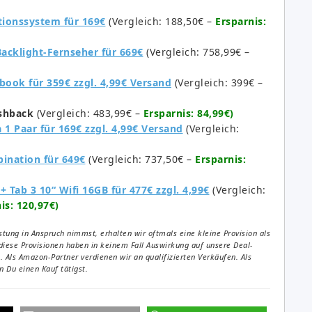
i­ons­sys­tem für 169€
(Vergleich: 188,50€ –
Ersparnis:
ck­light-Fern­se­her für 669€
(Vergleich: 758,99€ –
­book für 359€ zzgl. 4,99€ Versand
(Vergleich: 399€ –
shback
(Vergleich: 483,99€ –
Ersparnis: 84,99€)
 Paar für 169€ zzgl. 4,99€ Versand
(Vergleich:
ination für 649€
(Vergleich: 737,50€ –
Ersparnis:
ab 3 10“ Wifi 16GB für 477€ zzgl. 4,99€
(Vergleich:
is: 120,97€)
tung in Anspruch nimmst, erhalten wir oftmals eine kleine Provision als
diese Provisionen haben in keinem Fall Auswirkung auf unsere Deal-
Als Amazon-Partner verdienen wir an qualifizierten Verkäufen. Als
 Du einen Kauf tätigst.