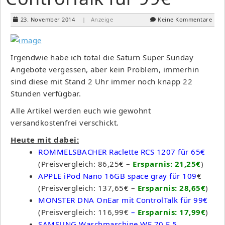
23. November 2014
| Anzeige
Keine Kommentare
Irgendwie habe ich total die Saturn Super Sunday
Angebote vergessen, aber kein Problem, immerhin
sind diese mit Stand 2 Uhr immer noch knapp 22
Stunden verfügbar.
Alle Artikel werden euch wie gewohnt
versandkostenfrei verschickt.
Heute mit dabei:
ROMMELSBACHER Raclette RCS 1207 für 65€
(Preisvergleich: 86,25€ –
Ersparnis: 21,25€
)
APPLE iPod Nano 16GB space gray für 109
€
(Preisvergleich: 137,65€ –
Ersparnis: 28,65€
)
MONSTER DNA OnEar mit ControlTalk für 99€
(Preisvergleich: 116,99€
–
Ersparnis: 17,99€
)
SAMSUNG Waschmaschine WF 70 F 5