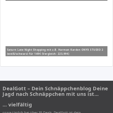
Saturn Late Night Shopping mit z.B. Harman Kardon ONYX STUDIO 2
(weiß/schwarz) für 149€ (Vergleich: 223,99€)
DealGott – Dein Schnäppchenblog Deine
Jagd nach Schnäppchen mit uns ist…
… vielfältig
spare täglich bei über 35 Deals. DealGott ist dein