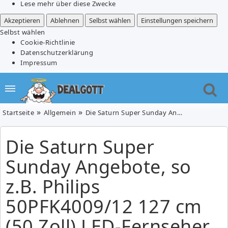
Lese mehr über diese Zwecke
Akzeptieren
Ablehnen
Selbst wählen
Einstellungen speichern
Selbst wählen
Cookie-Richtlinie
Datenschutzerklärung
Impressum
Startseite
Allgemein
Die Saturn Super Sunday Angebote, so z.B. Phi­lips 50PFK4009/12 127 cm (50 Zoll) LED-Fern­se­her für 419€
Die Saturn Super
Sunday Angebote, so
z.B. Phi­lips
50PFK4009/12 127 cm
(50 Zoll) LED-Fern­se­her