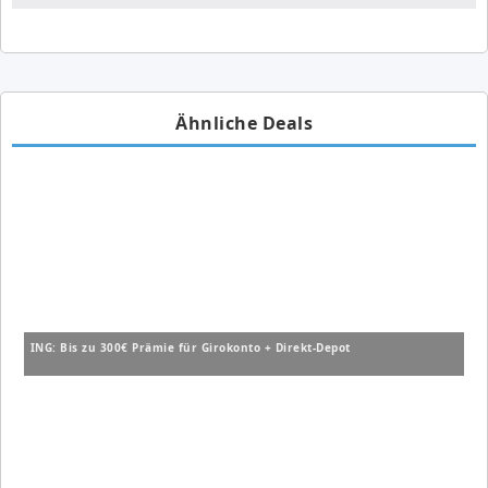
Ähnliche Deals
ING: Bis zu 300€ Prämie für Girokonto + Direkt-Depot