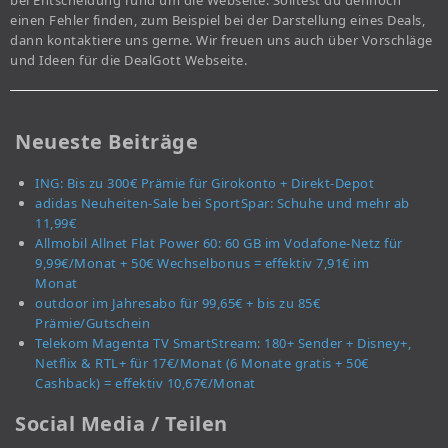
bei Entscheidung rund um die Webseite. Solltest du dennoch
einen Fehler finden, zum Beispiel bei der Darstellung eines Deals,
dann kontaktiere uns gerne. Wir freuen uns auch über Vorschläge
und Ideen für die DealGott Webseite.
Neueste Beiträge
ING: Bis zu 300€ Prämie für Girokonto + Direkt-Depot
adidas Neuheiten-Sale bei SportSpar: Schuhe und mehr ab
11,99€
Allmobil Allnet Flat Power 60: 60 GB im Vodafone-Netz für
9,99€/Monat + 50€ Wechselbonus = effektiv 7,91€ im
Monat
outdoor im Jahresabo für 99,65€ + bis zu 85€
Prämie/Gutschein
Telekom Magenta TV SmartStream: 180+ Sender + Disney+,
Netflix & RTL+ für 17€/Monat (6 Monate gratis + 50€
Cashback) = effektiv 10,67€/Monat
Social Media / Teilen