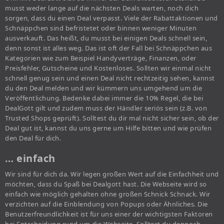
musst weder lange auf die nächsten Deals warten, noch dich
sorgen, dass du einen Deal verpasst. Viele der Rabattaktionen und
Schnäppchen sind befristetet oder binnen weniger Minuten
ausverkauft. Das heißt, du musst bei einigen Deals schnell sein,
denn sonst ist alles weg. Das ist oft der Fall bei Schnäppchen aus
Kategorien wie zum Beispiel Handyverträge, Finanzen, oder
Preisfehler, Gutscheine und Kostenloses. Sollten wir einmal nicht
schnell genug sein und einen Deal nicht rechtzeitig sehen, kannst
du den Deal melden und wir kümmern uns umgehend um die
Veröffentlichung. Bedenke dabei immer die 10% Regel, die bei
DealGott gilt und zudem muss der Händler seriös sein (z.B. von
Trusted Shops geprüft). Solltest du dir mal nicht sicher sein, ob der
Deal gut ist, kannst du uns gerne um Hilfe bitten und wie prüfen
den Deal für dich.
… einfach
Wir sind für dich da. Wir legen großen Wert auf die Einfachheit und
möchten, dass du Spaß bei Dealgott hast. Die Webseite wird so
einfach wie möglich gehalten ohne großen Schnick Schnack. Wir
verzichten auf die Einblendung von Popups oder Ähnliches. Die
Benutzerfreundlichkeit ist für uns einer der wichtigsten Faktoren