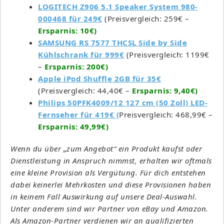
LOGITECH Z906 5.1 Speaker System 980-
000468 für 249€
(Preisvergleich: 259€ –
Ersparnis: 10€)
SAMSUNG RS 7577 THCSL Side by Side
Kühlschrank für 999€
(Preisvergleich: 1199€
–
Ersparnis: 200€)
Apple iPod Shuffle 2GB für 35€
(Preisvergleich: 44,40€ –
Ersparnis: 9,40€)
Phi­lips 50PFK4009/12 127 cm (50 Zoll) LED-
Fern­se­her für 419€ (
Preisvergleich: 468,99€ –
Ersparnis: 49,99€)
Wenn du über „zum Angebot“ ein Produkt kaufst oder
Dienstleistung in Anspruch nimmst, erhalten wir oftmals
eine kleine Provision als Vergütung. Für dich entstehen
dabei keinerlei Mehrkosten und diese Provisionen haben
in keinem Fall Auswirkung auf unsere Deal-Auswahl.
Unter anderem sind wir Partner von eBay und Amazon.
Als Amazon-Partner verdienen wir an qualifizierten