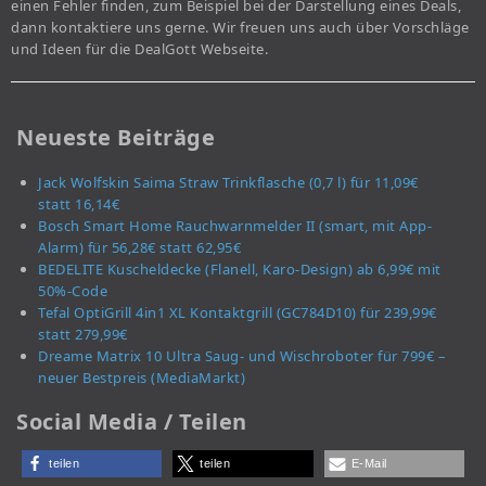
einen Fehler finden, zum Beispiel bei der Darstellung eines Deals,
dann kontaktiere uns gerne. Wir freuen uns auch über Vorschläge
und Ideen für die DealGott Webseite.
Neueste Beiträge
Jack Wolfskin Saima Straw Trinkflasche (0,7 l) für 11,09€
statt 16,14€
Bosch Smart Home Rauchwarnmelder II (smart, mit App-
Alarm) für 56,28€ statt 62,95€
BEDELITE Kuscheldecke (Flanell, Karo-Design) ab 6,99€ mit
50%-Code
Tefal OptiGrill 4in1 XL Kontaktgrill (GC784D10) für 239,99€
statt 279,99€
Dreame Matrix 10 Ultra Saug- und Wischroboter für 799€ –
neuer Bestpreis (MediaMarkt)
Social Media / Teilen
teilen
teilen
E-Mail