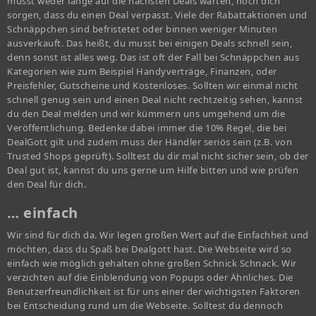
musst weder lange auf die nächsten Deals warten, noch dich
sorgen, dass du einen Deal verpasst. Viele der Rabattaktionen und
Schnäppchen sind befristetet oder binnen weniger Minuten
ausverkauft. Das heißt, du musst bei einigen Deals schnell sein,
denn sonst ist alles weg. Das ist oft der Fall bei Schnäppchen aus
Kategorien wie zum Beispiel Handyverträge, Finanzen, oder
Preisfehler, Gutscheine und Kostenloses. Sollten wir einmal nicht
schnell genug sein und einen Deal nicht rechtzeitig sehen, kannst
du den Deal melden und wir kümmern uns umgehend um die
Veröffentlichung. Bedenke dabei immer die 10% Regel, die bei
DealGott gilt und zudem muss der Händler seriös sein (z.B. von
Trusted Shops geprüft). Solltest du dir mal nicht sicher sein, ob der
Deal gut ist, kannst du uns gerne um Hilfe bitten und wie prüfen
den Deal für dich.
… einfach
Wir sind für dich da. Wir legen großen Wert auf die Einfachheit und
möchten, dass du Spaß bei Dealgott hast. Die Webseite wird so
einfach wie möglich gehalten ohne großen Schnick Schnack. Wir
verzichten auf die Einblendung von Popups oder Ähnliches. Die
Benutzerfreundlichkeit ist für uns einer der wichtigsten Faktoren
bei Entscheidung rund um die Webseite. Solltest du dennoch