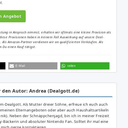
r.
m Angebot
tung in Anspruch nimmst, erhalten wir oftmals eine kleine Provision als
diese Provisionen haben in keinem Fall Auswirkung auf unsere Deal-
Als Amazon-Partner verdienen wir an qualifizierten Verkäufen. Als
 Du einen Kauf tätigst.
E-Mail
teilen
 den Autor: Andrea (Dealgott.de)
am-Dealgott. Als Mutter dreier Söhne, erfreue ich euch auch
gemeinen Elternangeboten oder aber auch Haushaltsartikeln
hnik). Neben der Schnäppchenjagd, bin ich in meiner Freizeit
y-Bäckerin und absoluter Nintendo Fan. Solltet ihr mal eine
 mich gerne kontaktieren.