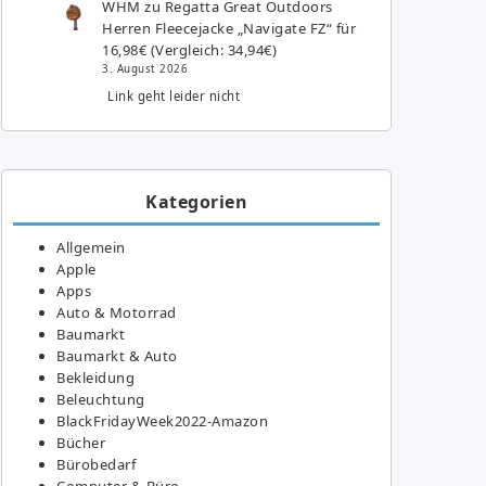
WHM
zu
Regatta Great Outdoors
Herren Fleecejacke „Navigate FZ“ für
16,98€ (Vergleich: 34,94€)
3. August 2026
Link geht leider nicht
Kategorien
Allgemein
Apple
Apps
Auto & Motorrad
Baumarkt
Baumarkt & Auto
Bekleidung
Beleuchtung
BlackFridayWeek2022-Amazon
Bücher
Bürobedarf
Computer & Büro