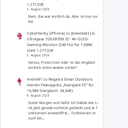
1.277,02€
5. August 2026
Nein, das war wirklich da. Aber ist nun vor
bei
Cyberherby [iPhone]
zu
[beendet] LG
Ultragear 32GX870B 32″ 4K-OLED-
Gaming-Monitor (240 Hz) für 1.099€
statt 1.277,02€
5. August 2026
Servus, Preisirrtum oder ist das Angebot
wirklich schon wieder vorbei?
Andre81
zu
Regatta Great Outdoors
Herren Fleecejacke „Navigate FZ“ für
16,98€ (Vergleich: 34,94€)
4. August 2026
Guten Morgen und Hallo! Ich habde den Li
nk jetzt gerade nochmal gecheckt und er f
unktioniert einwandfrei... Funktioniert er
auch bei…