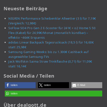
Neueste Beiträge
NIGRIN Performance Scheibenklar Allwetter (3 l) für 7,19€
(Vergleich: 12,98€)
SoFlow SO4 Pro Gen 2 E-Scooter für 241€ + o2 Home S 50
Flex (Kabel) für 24,99€/Monat (monatlich kündbar) –
effektiv ~464€ Ersparnis
adidas Linear Backpack Tagesrucksack (18,5 l) für 16,60€
statt 25,98€
Samsung Gaming Weeks: bis zu 1.300€ Cashback auf
ausgewählte Samsung-TVs
Jack Wolfskin Saima Straw Trinkflasche (0,7 l) für 11,09€
statt 16,14€
Social Media / Teilen
teilen
teilen
E-Mail
teilen
Über dealgott.de