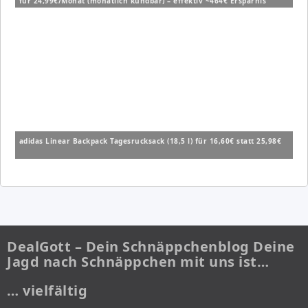
für 24,99€/Monat (monatlich kündbar) – effektiv ~464€ Ersparnis
adidas Linear Backpack Tagesrucksack (18,5 l) für 16,60€ statt 25,98€
DealGott – Dein Schnäppchenblog Deine
Jagd nach Schnäppchen mit uns ist…
… vielfältig