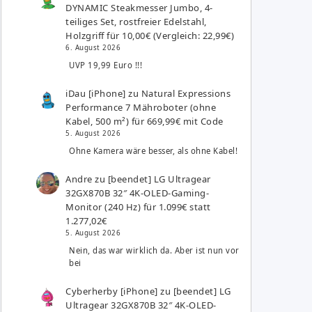
DYNAMIC Steakmesser Jumbo, 4-
teiliges Set, rostfreier Edelstahl,
Holzgriff für 10,00€ (Vergleich: 22,99€)
6. August 2026
UVP 19,99 Euro !!!
iDau [iPhone]
zu
Natural Expressions
Performance 7 Mähroboter (ohne
Kabel, 500 m²) für 669,99€ mit Code
5. August 2026
Ohne Kamera wäre besser, als ohne Kabel!
Andre
zu
[beendet] LG Ultragear
32GX870B 32″ 4K-OLED-Gaming-
Monitor (240 Hz) für 1.099€ statt
1.277,02€
5. August 2026
Nein, das war wirklich da. Aber ist nun vor
bei
Cyberherby [iPhone]
zu
[beendet] LG
Ultragear 32GX870B 32″ 4K-OLED-