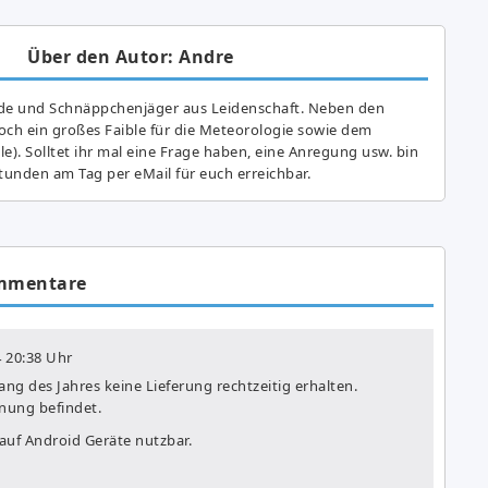
Über den Autor: Andre
de und Schnäppchenjäger aus Leidenschaft. Neben den
ch ein großes Fai­ble für die Meteorologie sowie dem
e). Solltet ihr mal eine Frage haben, eine Anregung usw. bin
tunden am Tag per eMail für euch erreichbar.
mmentare
4
20:38 Uhr
ang des Jahres keine Lieferung rechtzeitig erhalten.
nung befindet.
 auf Android Geräte nutzbar.