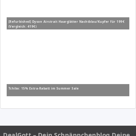
[Refurbished] Dyson Airstrait Haarglätter Nachtblau/Kupfer für 199€
(Vergleich: 419€)
Tchibo: 15% Extra-Rabatt im Summer Sale
DealGott – Dein Schnäppchenblog Deine