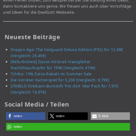
einen Fehler finden, zum Beispiel bei der Darstellung eines Deals,
dann kontaktiere uns gerne. Wir freuen uns auch über Vorschläge
und Ideen für die DealGott Webseite.
Neueste Beiträge
Dragon Age: The Veilguard Deluxe Edition (PS5) für 12,38€
(Vergleich: 26,45€)
[Refurbished] Dyson Airstrait Haarglätter
Nachtblau/Kupfer für 199€ (Vergleich: 419€)
Tchibo: 15% Extra-Rabatt im Summer Sale
Die Verräter Kartenspiel für 5,23€ (Vergleich: 9,79€)
STABILO Dreikant-Buntstift Trio dick 18er Pack für 7,97€
(Vergleich: 10,97€)
Social Media / Teilen
teilen
teilen
E-Mail
teilen