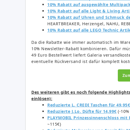
10% Rabatt auf ausgewählte Multipac
10% Rabatt auf alle Light & Living Arti
10% Rabatt auf Uhren und Schmuck d
HEARTBREAKER, Herzengel, NAHU, REBE
10% Rabatt auf alle LEGO Technic Artik
Da die Rabatte wie immer automatisch im War
10% Newsletter-Rabatt kombinieren. Dafür müs
49 Euro Bestellwert liefert Galeria versandkost
eventuelle Rückversand ist dafür komplett kost
Zu
Des weiteren gibt es noch folgende Highlight
einlösen):
Reduzierte L. CREDI Taschen für 49,95€
Reduzierte J.Lo. Düfte für 14,99€
(-10% 
PLAYMOBIL Prinzessinnenschloss mit P
~115€)