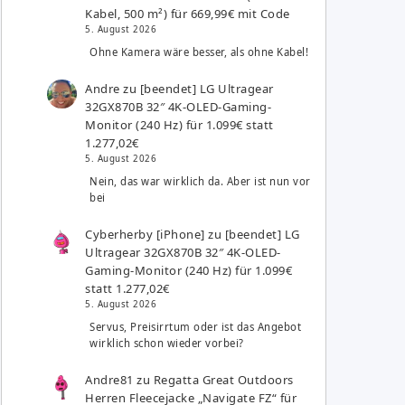
Kabel, 500 m²) für 669,99€ mit Code
5. August 2026
Ohne Kamera wäre besser, als ohne Kabel!
Andre
zu
[beendet] LG Ultragear
32GX870B 32″ 4K-OLED-Gaming-
Monitor (240 Hz) für 1.099€ statt
1.277,02€
5. August 2026
Nein, das war wirklich da. Aber ist nun vor
bei
Cyberherby [iPhone]
zu
[beendet] LG
Ultragear 32GX870B 32″ 4K-OLED-
Gaming-Monitor (240 Hz) für 1.099€
statt 1.277,02€
5. August 2026
Servus, Preisirrtum oder ist das Angebot
wirklich schon wieder vorbei?
Andre81
zu
Regatta Great Outdoors
Herren Fleecejacke „Navigate FZ“ für