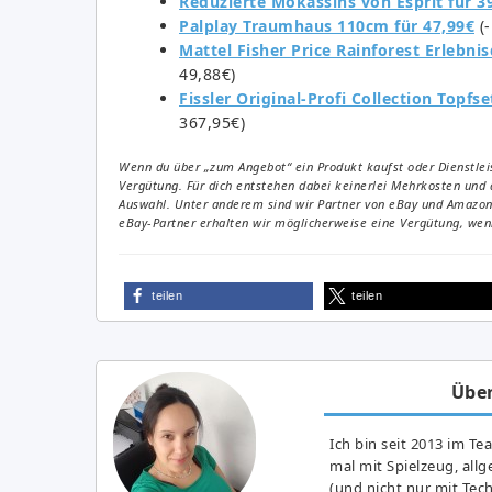
Reduzierte Mokassins von Esprit für 3
Palplay Traumhaus 110cm für 47,99€
(-
Mattel Fisher Price Rainforest Erlebni
49,88€)
Fissler Original-Profi Collection Topfse
367,95€)
Wenn du über „zum Angebot“ ein Produkt kaufst oder Dienstleis
Vergütung. Für dich entstehen dabei keinerlei Mehrkosten und 
Auswahl. Unter anderem sind wir Partner von eBay und Amazon. 
eBay-Partner erhalten wir möglicherweise eine Vergütung, wenn
teilen
teilen
Über
Ich bin seit 2013 im Te
mal mit Spielzeug, all
(und nicht nur mit Tec