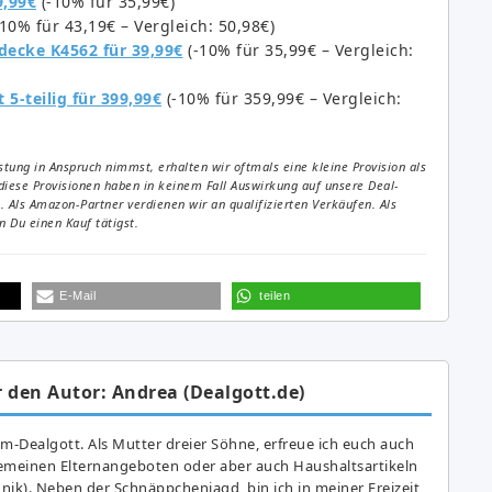
9,99€
(-10% für 35,99€)
10% für 43,19€ – Vergleich: 50,98€)
sdecke K4562 für 39,99€
(-10% für 35,99€ – Vergleich:
t 5-teilig für 399,99€
(-10% für 359,99€ – Vergleich:
tung in Anspruch nimmst, erhalten wir oftmals eine kleine Provision als
diese Provisionen haben in keinem Fall Auswirkung auf unsere Deal-
Als Amazon-Partner verdienen wir an qualifizierten Verkäufen. Als
 Du einen Kauf tätigst.
E-Mail
teilen
 den Autor: Andrea (Dealgott.de)
am-Dealgott. Als Mutter dreier Söhne, erfreue ich euch auch
gemeinen Elternangeboten oder aber auch Haushaltsartikeln
hnik). Neben der Schnäppchenjagd, bin ich in meiner Freizeit