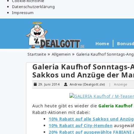
Cookie-Richtlinie
Datenschutzerklärung
Impressum
Home
Bonusd
Startseite
Allgemein
Galeria Kaufhof Sonntags-Ang
Galeria Kaufhof Sonntags-A
Sakkos und Anzüge der Mar
29. Juni 2014
Andrea (Dealgott.de)
| Anzeige
Auch heute gibt es wieder die
Galeria Kaufho
Rabatt-Aktionen mit dabei:
10% Rabatt auf alle Sakkos und Anzüg
10% Rabatt auf City-Hemden
ausgewäh
20% Rabatt auf ausgewählte FABIANI A