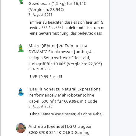
Gewürzsalz (1,5 kg) für 16,14€
(Vergleich: 23,94€)
7. August 2026
immer zu beachten dass es sich hier um G
ewürz *** Salz*** handelt und nicht um m
eine Gewürzmischung. das bedeutet dass…
Matze [iPhone]
zu
Tramontina
DYNAMIC Steakmesser Jumbo, 4-
teiliges Set, rostfreier Edelstahl,
Holzgriff für 10,00€ (Vergleich: 22,99€)
6. August 2026
UVP 19,99 Euro !!!
iDau [iPhone]
zu
Natural Expressions
Performance 7 Mähroboter (ohne
Kabel, 500 m²) für 669,99€ mit Code
5. August 2026
Ohne Kamera wäre besser, als ohne Kabel!
Andre
zu
[beendet] LG Ultragear
32GX870B 32″ 4K-OLED-Gaming-