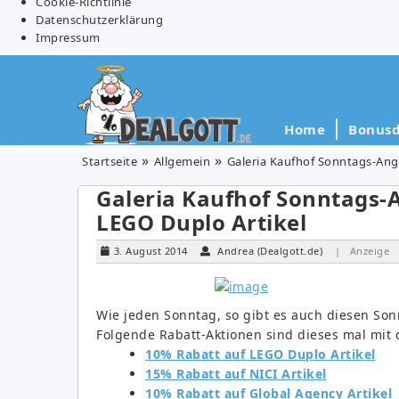
Cookie-Richtlinie
Datenschutzerklärung
Impressum
Home
Bonusd
Startseite
Allgemein
Galeria Kaufhof Sonntags-Ange
Galeria Kaufhof Sonntags-A
LEGO Duplo Artikel
3. August 2014
Andrea (Dealgott.de)
| Anzeige
Wie jeden Sonntag, so gibt es auch diesen So
Folgende Rabatt-Aktionen sind dieses mal mit 
10% Rabatt auf LEGO Duplo Artikel
15% Rabatt auf NICI Artikel
10% Rabatt auf Global Agency Artikel