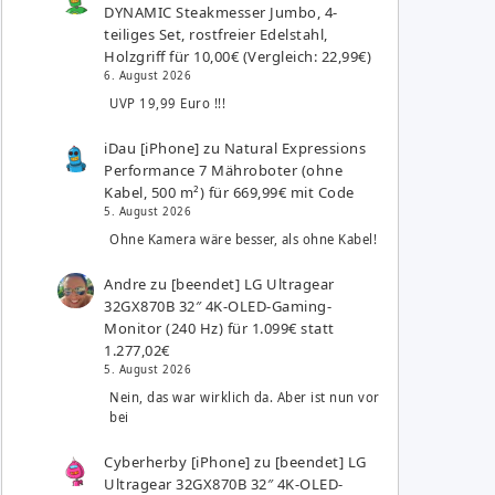
DYNAMIC Steakmesser Jumbo, 4-
teiliges Set, rostfreier Edelstahl,
Holzgriff für 10,00€ (Vergleich: 22,99€)
6. August 2026
UVP 19,99 Euro !!!
iDau [iPhone]
zu
Natural Expressions
Performance 7 Mähroboter (ohne
Kabel, 500 m²) für 669,99€ mit Code
5. August 2026
Ohne Kamera wäre besser, als ohne Kabel!
Andre
zu
[beendet] LG Ultragear
32GX870B 32″ 4K-OLED-Gaming-
Monitor (240 Hz) für 1.099€ statt
1.277,02€
5. August 2026
Nein, das war wirklich da. Aber ist nun vor
bei
Cyberherby [iPhone]
zu
[beendet] LG
Ultragear 32GX870B 32″ 4K-OLED-