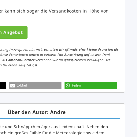
er kann sich sogar die Versandkosten in Höhe von
m Angebot
tung in Anspruch nimmst, erhalten wir oftmals eine kleine Provision als
diese Provisionen haben in keinem Fall Auswirkung auf unsere Deal-
Als Amazon-Partner verdienen wir an qualifizierten Verkäufen. Als
 Du einen Kauf tätigst.
E-Mail
teilen
Über den Autor: Andre
de und Schnäppchenjäger aus Leidenschaft. Neben den
ch ein großes Fai­ble für die Meteorologie sowie dem