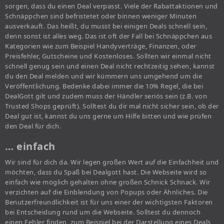
sorgen, dass du einen Deal verpasst. Viele der Rabattaktionen und
Schnäppchen sind befristetet oder binnen weniger Minuten
ausverkauft. Das heißt, du musst bei einigen Deals schnell sein,
denn sonst ist alles weg. Das ist oft der Fall bei Schnäppchen aus
Kategorien wie zum Beispiel Handyverträge, Finanzen, oder
Preisfehler, Gutscheine und Kostenloses. Sollten wir einmal nicht
schnell genug sein und einen Deal nicht rechtzeitig sehen, kannst
du den Deal melden und wir kümmern uns umgehend um die
Veröffentlichung. Bedenke dabei immer die 10% Regel, die bei
DealGott gilt und zudem muss der Händler seriös sein (z.B. von
Trusted Shops geprüft). Solltest du dir mal nicht sicher sein, ob der
Deal gut ist, kannst du uns gerne um Hilfe bitten und wie prüfen
den Deal für dich.
… einfach
Wir sind für dich da. Wir legen großen Wert auf die Einfachheit und
möchten, dass du Spaß bei Dealgott hast. Die Webseite wird so
einfach wie möglich gehalten ohne großen Schnick Schnack. Wir
verzichten auf die Einblendung von Popups oder Ähnliches. Die
Benutzerfreundlichkeit ist für uns einer der wichtigsten Faktoren
bei Entscheidung rund um die Webseite. Solltest du dennoch
einen Fehler finden, zum Beispiel bei der Darstellung eines Deals,