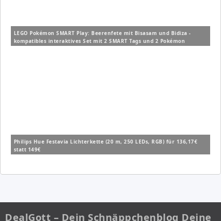
LEGO Pokémon SMART Play: Beerenfete mit Bisasam und Bidiza -
kompatibles interaktives Set mit 2 SMART Tags und 2 Pokémon
Figuren (72155) für 14,99€ (Vergleich: 19,99€)
Philips Hue Festavia Lichterkette (20 m, 250 LEDs, RGB) für 136,17€
statt 149€
DealGott – Dein Schnäppchenblog Deine