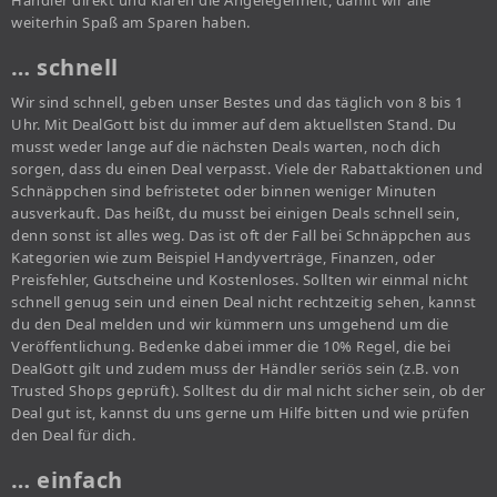
Händler direkt und klären die Angelegenheit, damit wir alle
weiterhin Spaß am Sparen haben.
… schnell
Wir sind schnell, geben unser Bestes und das täglich von 8 bis 1
Uhr. Mit DealGott bist du immer auf dem aktuellsten Stand. Du
musst weder lange auf die nächsten Deals warten, noch dich
sorgen, dass du einen Deal verpasst. Viele der Rabattaktionen und
Schnäppchen sind befristetet oder binnen weniger Minuten
ausverkauft. Das heißt, du musst bei einigen Deals schnell sein,
denn sonst ist alles weg. Das ist oft der Fall bei Schnäppchen aus
Kategorien wie zum Beispiel Handyverträge, Finanzen, oder
Preisfehler, Gutscheine und Kostenloses. Sollten wir einmal nicht
schnell genug sein und einen Deal nicht rechtzeitig sehen, kannst
du den Deal melden und wir kümmern uns umgehend um die
Veröffentlichung. Bedenke dabei immer die 10% Regel, die bei
DealGott gilt und zudem muss der Händler seriös sein (z.B. von
Trusted Shops geprüft). Solltest du dir mal nicht sicher sein, ob der
Deal gut ist, kannst du uns gerne um Hilfe bitten und wie prüfen
den Deal für dich.
… einfach