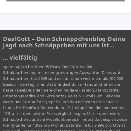
DealGott – Dein Schnäppchenblog Deine
Jagd nach Schnäppchen mit uns ist…
… vielfältig
spare täglich bei über 35 Deals. DealGott ist dein
Schnäppchenblog mit einer großartigen Auswahl an Deals und
Schnäppchen. Seit 2009 sind es nun schon weit mehr als 100.000
Deals. In den täglichen Deals findest du im Handumdrehen die
besten Deals aus den Bereichen Mode & Fashion, Handytarife,
Finanzen (Kredite und Girokonto), Reise & Hotel uvm. Sei dabei,
wenn DealGott auf der Jagd ist und den nächsten Preisknaller
findet. Bei DealGott findest du nur Schnäppchen, die mindestens
10% unter dem besten Preisvergleich liegen. Unter den besten
Schnäppchen aus dem Mobilfunkbereich findest du beispielsweise
Handytarife für 1,99€ pro Monat, Datentarife für 3,99€ pro Monat