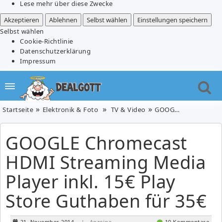
Lese mehr über diese Zwecke
Akzeptieren
Ablehnen
Selbst wählen
Einstellungen speichern
Selbst wählen
Cookie-Richtlinie
Datenschutzerklärung
Impressum
Startseite
Elektronik & Foto
TV & Video
GOOGLE Chromecast HDMI Streaming Media Player inkl. 15€ Play Store Guthaben für 35€
GOOGLE Chromecast
HDMI Streaming Media
Player inkl. 15€ Play
Store Guthaben für 35€
21. November 2014
| Anzeige
10 Kommentare