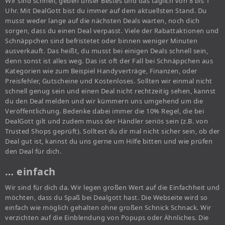
Wir sind schnell, geben unser Bestes und das täglich von 8 bis 1
Uhr. Mit DealGott bist du immer auf dem aktuellsten Stand. Du
musst weder lange auf die nächsten Deals warten, noch dich
sorgen, dass du einen Deal verpasst. Viele der Rabattaktionen und
Schnäppchen sind befristetet oder binnen weniger Minuten
ausverkauft. Das heißt, du musst bei einigen Deals schnell sein,
denn sonst ist alles weg. Das ist oft der Fall bei Schnäppchen aus
Kategorien wie zum Beispiel Handyverträge, Finanzen, oder
Preisfehler, Gutscheine und Kostenloses. Sollten wir einmal nicht
schnell genug sein und einen Deal nicht rechtzeitig sehen, kannst
du den Deal melden und wir kümmern uns umgehend um die
Veröffentlichung. Bedenke dabei immer die 10% Regel, die bei
DealGott gilt und zudem muss der Händler seriös sein (z.B. von
Trusted Shops geprüft). Solltest du dir mal nicht sicher sein, ob der
Deal gut ist, kannst du uns gerne um Hilfe bitten und wie prüfen
den Deal für dich.
… einfach
Wir sind für dich da. Wir legen großen Wert auf die Einfachheit und
möchten, dass du Spaß bei Dealgott hast. Die Webseite wird so
einfach wie möglich gehalten ohne großen Schnick Schnack. Wir
verzichten auf die Einblendung von Popups oder Ähnliches. Die