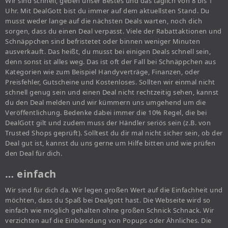
Wir sind schnell, geben unser Bestes und das täglich von 8 bis 1
Uhr. Mit DealGott bist du immer auf dem aktuellsten Stand. Du
musst weder lange auf die nächsten Deals warten, noch dich
sorgen, dass du einen Deal verpasst. Viele der Rabattaktionen und
Schnäppchen sind befristetet oder binnen weniger Minuten
ausverkauft. Das heißt, du musst bei einigen Deals schnell sein,
denn sonst ist alles weg. Das ist oft der Fall bei Schnäppchen aus
Kategorien wie zum Beispiel Handyverträge, Finanzen, oder
Preisfehler, Gutscheine und Kostenloses. Sollten wir einmal nicht
schnell genug sein und einen Deal nicht rechtzeitig sehen, kannst
du den Deal melden und wir kümmern uns umgehend um die
Veröffentlichung. Bedenke dabei immer die 10% Regel, die bei
DealGott gilt und zudem muss der Händler seriös sein (z.B. von
Trusted Shops geprüft). Solltest du dir mal nicht sicher sein, ob der
Deal gut ist, kannst du uns gerne um Hilfe bitten und wie prüfen
den Deal für dich.
… einfach
Wir sind für dich da. Wir legen großen Wert auf die Einfachheit und
möchten, dass du Spaß bei Dealgott hast. Die Webseite wird so
einfach wie möglich gehalten ohne großen Schnick Schnack. Wir
verzichten auf die Einblendung von Popups oder Ähnliches. Die