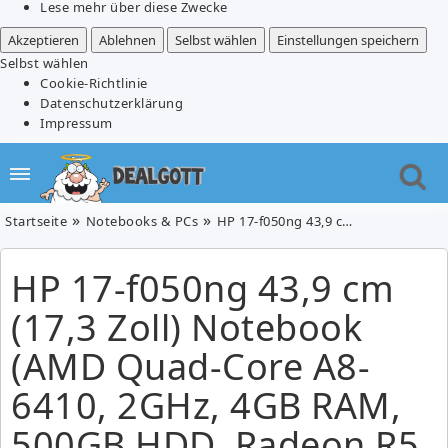
Lese mehr über diese Zwecke
Akzeptieren
Ablehnen
Selbst wählen
Einstellungen speichern
Selbst wählen
Cookie-Richtlinie
Datenschutzerklärung
Impressum
Startseite
Notebooks & PCs
HP 17-f050ng 43,9 cm (17,3 Zoll) Note­book (AMD Quad-Core A8-6410, 2GHz, 4GB RAM, 500GB HDD, Radeon R5, DVD, Win 8) für 339€
HP 17-f050ng 43,9 cm
(17,3 Zoll) Note­book
(AMD Quad-Core A8-
6410, 2GHz, 4GB RAM,
500GB HDD, Radeon R5,