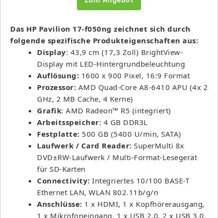
Das
HP Pavilion
17-f050ng
zeichnet sich durch
folgende spezifische Produkteigenschaften aus:
Display
: 43,9 cm (17,3 Zoll) BrightView-
Display mit LED-Hintergrundbeleuchtung
Auflösung:
1600 x 900 Pixel, 16:9 Format
Prozessor:
AMD Quad-Core A8-6410 APU (4x 2
GHz, 2 MB Cache, 4 Kerne)
Grafik
: AMD Radeon™ R5 (integriert)
Arbeitsspeicher
: 4 GB DDR3L
Festplatte:
500 GB (5400 U/min, SATA)
Laufwerk / Card Reader:
SuperMulti 8x
DVD±RW-Laufwerk / Multi-Format-Lesegerät
für SD-Karten
Connectivity:
Integriertes 10/100 BASE-T
Ethernet LAN, WLAN 802.11b/g/n
Anschlüsse:
1 x HDMI, 1 x Kopfhörerausgang,
1 x Mikrofoneingang, 1 x USB 2.0, 2 x USB 3.0,